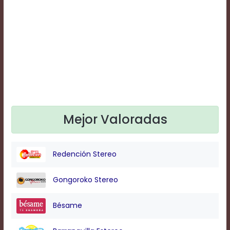
Text
Edge
Style
Font
Family
Defaults
Done
Mejor Valoradas
Redención Stereo
Gongoroko Stereo
Bésame