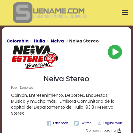
Play
Video
Play
Mute
Current
Time
0:00
Colombia
Huila
Neiva
Neiva Stereo
/
Duration
Time
0:00
Loaded
:
0%
Neiva Stereo
Progress
:
0%
Pop
Deportes
Stream
Opinión, Entretenimiento, Deportes, Encuestas,
Type
LIVE
Música y mucho más... Emisora Comunitaria de la
Remaining
capital del Departamento del Huila. 93.8 FM Neiva
Time
Stereo
-0:00
Pagina Web
Playback
Compartir pagina