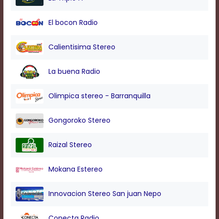
modal
window.
El bocon Radio
Captions
Settings
Dialog
Calientisima Stereo
Beginning
of
La buena Radio
dialog
window.
Escape
Olimpica stereo - Barranquilla
will
cancel
Gongoroko Stereo
and
close
the
Raizal Stereo
window.
Text
Mokana Estereo
Color
Innovacion Stereo San juan Nepo
Transparency
Conecta Radio