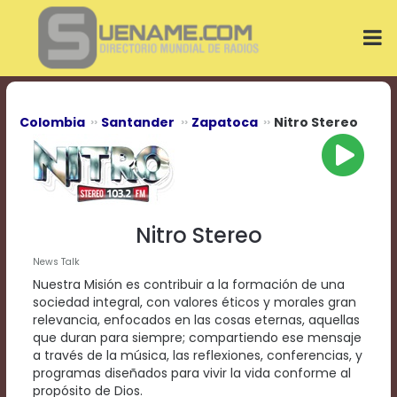
Play
Video
Play
Mute
Current
Time
0:00
Colombia
Santander
Zapatoca
Nitro Stereo
/
Duration
Time
0:00
Loaded
:
0%
Nitro Stereo
Progress
:
0%
News Talk
Stream
Nuestra Misión es contribuir a la formación de una
Type
LIVE
sociedad integral, con valores éticos y morales gran
Remaining
relevancia, enfocados en las cosas eternas, aquellas
Time
que duran para siempre; compartiendo ese mensaje
-0:00
a través de la música, las reflexiones, conferencias, y
programas diseñados para vivir la vida conforme al
Playback
propósito de Dios.