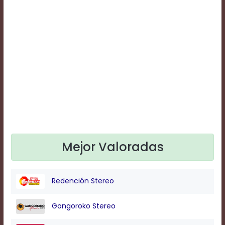
Text
Edge
Style
Font
Family
Defaults
Done
Mejor Valoradas
Redención Stereo
Gongoroko Stereo