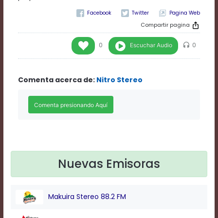
Rate
Pagina Web
1
Chapters
Compartir pagina
Chapters
descriptions
Escuchar Audio
0
0
off
,
selected
Descriptions
Comenta acerca de:
Nitro Stereo
subtitles
off
,
selected
Subtitles
captions
off
,
selected
Captions
Audio
Nuevas Emisoras
Track
Fullscreen
This
Makuira Stereo 88.2 FM
is
a