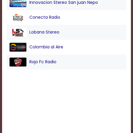
Innovacion Stereo San juan Nepo
Background
Conecta Radio
Color
Lobana Stereo
Transparency
Colombia al Aire
Window
Rojo Fc Radio
Color
Transparency
Font
Size