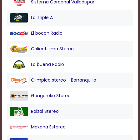
Sistema Cardenal Valledupar
modal
window.
Captions
La Triple A
Settings
Dialog
El bocon Radio
Beginning
of
dialog
Calientisima Stereo
window.
Escape
La buena Radio
will
cancel
and
Olimpica stereo - Barranquilla
close
the
Gongoroko Stereo
window.
Text
Raizal Stereo
Color
Mokana Estereo
Transparency