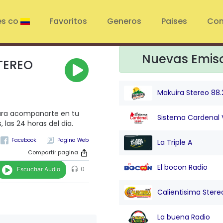
es co
Favoritos
Generos
Paises
Con
Nuevas Emis
TEREO
Makuira Stereo 88.
ara acompanarte en tu
Sistema Cardenal 
 las 24 horas del dia.
Pagina Web
La Triple A
Compartir pagina
El bocon Radio
Escuchar Audio
0
Calientisima Stere
La buena Radio