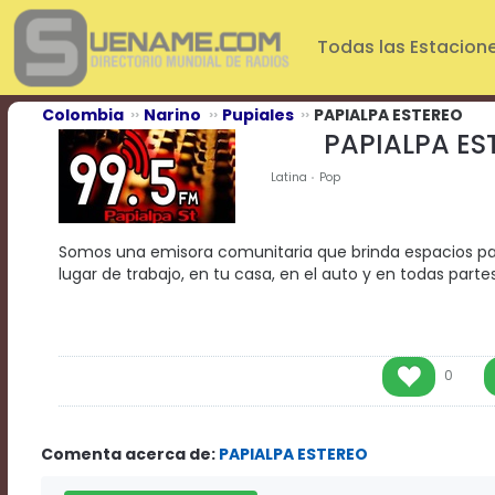
Play
Video
Todas las Estacion
Play
Mute
Current
Colombia
Narino
Pupiales
PAPIALPA ESTEREO
Time
PAPIALPA ES
0:00
/
Latina
Pop
Duration
Time
0:00
Somos una emisora comunitaria que brinda espacios p
Loaded
:
lugar de trabajo, en tu casa, en el auto y en todas partes,
0%
Progress
:
0%
Stream
Type
LIVE
0
Remaining
Time
-0:00
Comenta acerca de:
PAPIALPA ESTEREO
Playback