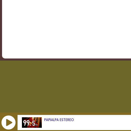
Transparency
Background
Color
Transparency
Window
Color
Transparency
PAPIALPA ESTEREO
Font
Size