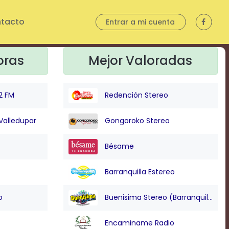
tacto
Entrar a mi cuenta
oras
Mejor Valoradas
2 FM
Redención Stereo
Valledupar
Gongoroko Stereo
Bésame
Barranquilla Estereo
o
Buenisima Stereo (Barranquilla)
Encaminame Radio