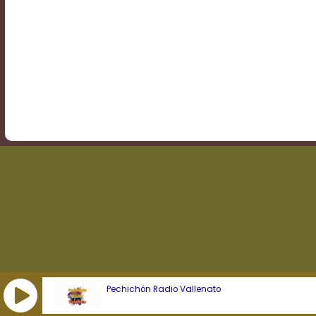
Transparency
Background
Color
Transparency
Window
Color
Transparency
Pechichón Radio Vallenato
Font
Size