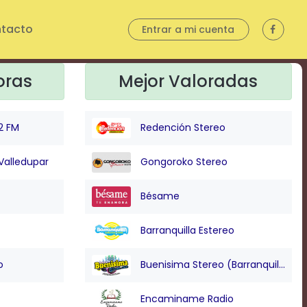
tacto
Entrar a mi cuenta
oras
Mejor Valoradas
2 FM
Redención Stereo
Valledupar
Gongoroko Stereo
Bésame
Barranquilla Estereo
o
Buenisima Stereo (Barranquilla)
Encaminame Radio