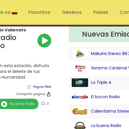
es co
Favoritos
Generos
Paises
Con
io Vallenato
Nuevas Emis
Radio
to
Makuira Stereo 88.
n esta estación, disfruta
Sistema Cardenal 
ra el deleite de tus
La Humanidad.
La Triple A
Pagina Web
Compartir pagina
El bocon Radio
Escuchar Audio
0
Calientisima Stere
La buena Radio