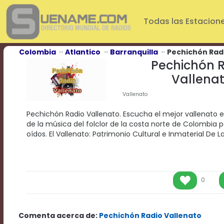
Play
Video
Todas las Estacion
Play
Mute
Current
Colombia
Atlantico
Barranquilla
Pechichón Rad
Time
Pechichón 
0:00
Vallena
/
Duration
Vallenato
Time
0:00
Pechichón Radio Vallenato. Escucha el mejor vallenato e
Loaded
:
de la música del folclor de la costa norte de Colombia pa
0%
oídos. El Vallenato: Patrimonio Cultural e Inmaterial De 
Progress
:
0%
Stream
Type
LIVE
Remaining
0
Time
-0:00
Comenta acerca de:
Pechichón Radio Vallenato
Playback