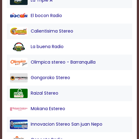
La Triple A
modal
window.
El bocon Radio
Captions
Settings
Dialog
Calientisima Stereo
Beginning
of
La buena Radio
dialog
window.
Escape
Olimpica stereo - Barranquilla
will
cancel
Gongoroko Stereo
and
close
the
Raizal Stereo
window.
Text
Mokana Estereo
Color
Innovacion Stereo San juan Nepo
Transparency