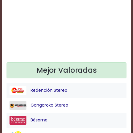
Text
Edge
Style
Font
Family
Defaults
Done
Mejor Valoradas
Redención Stereo
Gongoroko Stereo
Bésame