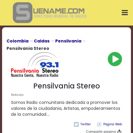
Play
Video
Play
Mute
Current
Time
0:00
Colombia
Caldas
Pensilvania
/
Pensilvania Stereo
Duration
Time
0:00
Loaded
:
0%
Progress
:
Pensilvania Stereo
0%
Stream
Noticias
Type
LIVE
Somos Radio comunitaria dedicada a promover los
Remaining
valores de la ciudadania, Artistas, empoderamientos
Time
de la comunidad....
-0:00
Pagina Web
Playback
Compartir pagina