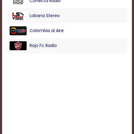
Conecta Radio
Background
Lobana Stereo
Color
Colombia al Aire
Transparency
Rojo Fc Radio
Window
Color
Transparency
Font
Size