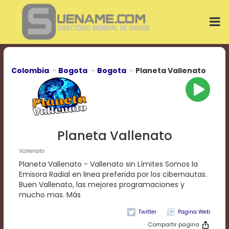
Play
Video
Play
Mute
Current
Time
0:00
Colombia
Bogota
Bogota
Planeta Vallenato
/
Duration
Time
0:00
Loaded
:
0%
Planeta Vallenato
Progress
:
0%
Vallenato
Stream
Planeta Vallenato - Vallenato sin Límites Somos la
Type
LIVE
Emisora Radial en linea preferida por los cibernautas.
Remaining
Buen Vallenato, las mejores programaciones y
Time
mucho mas. Más
-0:00
Pagina Web
Playback
Compartir pagina