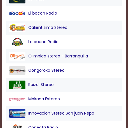
modal
window.
El bocon Radio
Captions
Settings
Dialog
Calientisima Stereo
Beginning
of
La buena Radio
dialog
window.
Escape
Olimpica stereo - Barranquilla
will
cancel
Gongoroko Stereo
and
close
the
Raizal Stereo
window.
Text
Mokana Estereo
Color
Innovacion Stereo San juan Nepo
Transparency
Conecta Radio