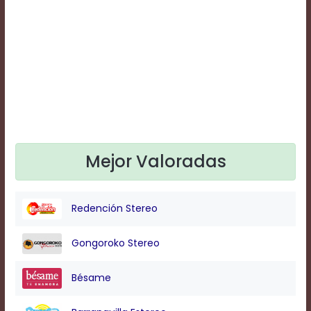
Text
Edge
Style
Font
Family
Defaults
Done
Mejor Valoradas
Redención Stereo
Gongoroko Stereo
Bésame