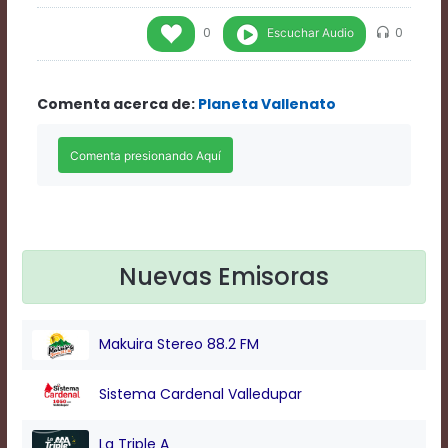
Rate
1
Escuchar Audio
0
0
Chapters
Chapters
descriptions
Comenta acerca de:
Planeta Vallenato
off
,
selected
Descriptions
subtitles
off
,
selected
Subtitles
captions
off
,
Nuevas Emisoras
selected
Captions
Audio
Makuira Stereo 88.2 FM
Track
Fullscreen
Sistema Cardenal Valledupar
This
is
a
La Triple A