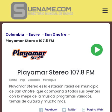
Play
Video
Play
Mute
Current
Time
0:00
Colombia
Sucre
San Onofre
/
Playamar Stereo 107.8 FM
Duration
Time
0:00
Loaded
:
0%
Progress
:
Playamar Stereo 107.8 FM
0%
Stream
Latina
Pop
Vallenato
Merengue
Type
LIVE
Playamar Stereo es la estación radial del municipio
Remaining
de San Onofre, que acompaña a todos sus oyentes
Time
con lo mejor de la música, programas variados,
-0:00
temas de cultura y mucho más.
Playback
Pagina Web