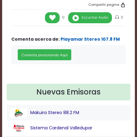
Rate
Compartir pagina
1
Chapters
Escuchar Audio
0
0
Chapters
descriptions
off
,
Comenta acerca de:
Playamar Stereo 107.8 FM
selected
Descriptions
subtitles
off
,
selected
Subtitles
captions
off
,
selected
Nuevas Emisoras
Captions
Audio
Track
Makuira Stereo 88.2 FM
Fullscreen
This
is
Sistema Cardenal Valledupar
a