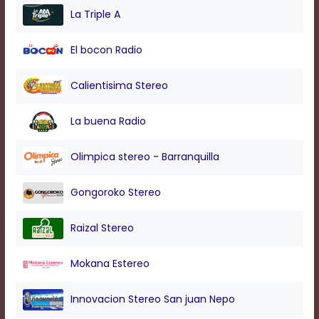
modal
La Triple A
window.
Captions
El bocon Radio
Settings
Dialog
Beginning
Calientisima Stereo
of
dialog
La buena Radio
window.
Escape
will
Olimpica stereo - Barranquilla
cancel
and
Gongoroko Stereo
close
the
window.
Raizal Stereo
Text
Color
Mokana Estereo
Innovacion Stereo San juan Nepo
Transparency