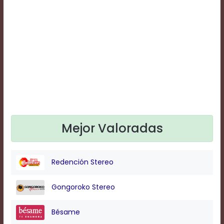
Text
Edge
Style
Font
Family
Defaults
Done
Mejor Valoradas
Redención Stereo
Gongoroko Stereo
Bésame