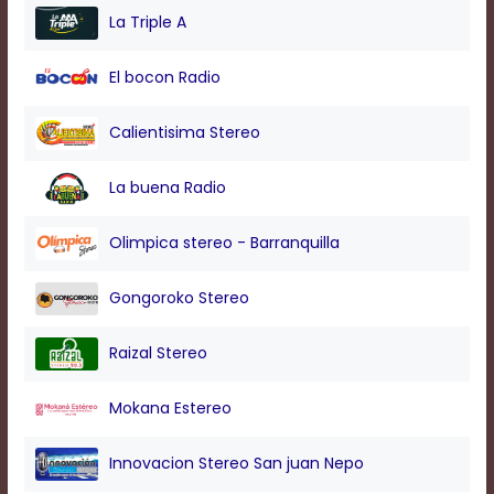
modal
La Triple A
window.
Captions
El bocon Radio
Settings
Dialog
Beginning
Calientisima Stereo
of
dialog
La buena Radio
window.
Escape
will
Olimpica stereo - Barranquilla
cancel
and
Gongoroko Stereo
close
the
window.
Raizal Stereo
Text
Color
Mokana Estereo
Innovacion Stereo San juan Nepo
Transparency