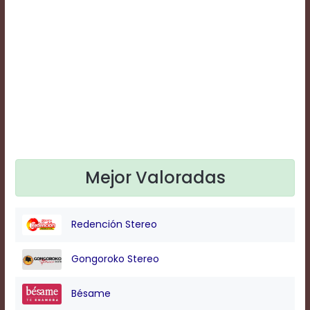
Text
Edge
Style
Font
Family
Defaults
Done
Mejor Valoradas
Redención Stereo
Gongoroko Stereo
Bésame