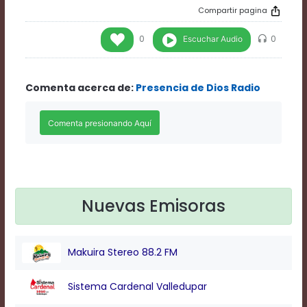
Rate
Compartir pagina
1
Chapters
Escuchar Audio
0
0
Chapters
descriptions
off
,
Comenta acerca de:
Presencia de Dios Radio
selected
Descriptions
subtitles
off
,
selected
Subtitles
captions
off
,
selected
Nuevas Emisoras
Captions
Audio
Track
Makuira Stereo 88.2 FM
Fullscreen
This
is
Sistema Cardenal Valledupar
a