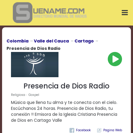
Play
Video
Play
Mute
Current
Time
0:00
Colombia
Valle del Cauca
Cartago
/
Presencia de Dios Radio
Duration
Time
0:00
Loaded
:
0%
Progress
:
Presencia de Dios Radio
0%
Stream
Religiosa
Gospel
Type
LIVE
Música que llena tu alma y te conecta con el cielo.
Remaining
Escúchanos 24 horas. Presencia de Dios Radio, tu
Time
conexión !! Emisora de la Iglesia Cristiana Presencia
-0:00
de Dios en Cartago Valle
Playback
Pagina Web