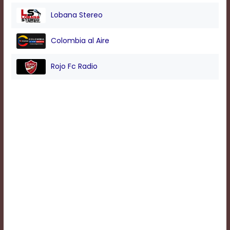
Lobana Stereo
Background
Color
Colombia al Aire
Rojo Fc Radio
Transparency
Window
Color
Transparency
Font
Size