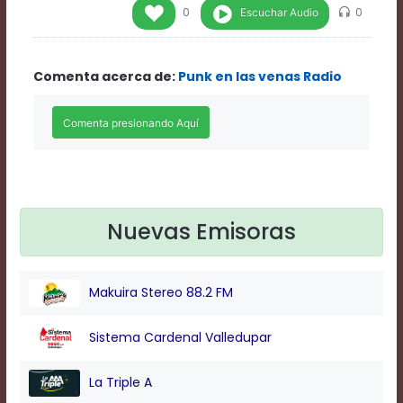
Rate
Escuchar Audio
0
0
1
Chapters
Chapters
Comenta acerca de:
Punk en las venas Radio
descriptions
off
,
selected
Descriptions
subtitles
off
,
selected
Subtitles
captions
Nuevas Emisoras
off
,
selected
Captions
Makuira Stereo 88.2 FM
Audio
Track
Fullscreen
Sistema Cardenal Valledupar
This
is
La Triple A
a