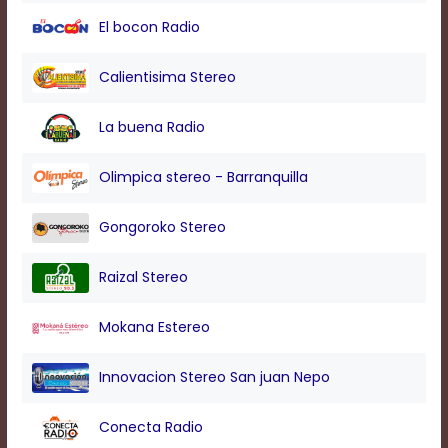
modal
El bocon Radio
window.
Captions
Settings
Calientisima Stereo
Dialog
Beginning
La buena Radio
of
dialog
window.
Olimpica stereo - Barranquilla
Escape
will
Gongoroko Stereo
cancel
and
close
Raizal Stereo
the
window.
Mokana Estereo
Text
Color
Innovacion Stereo San juan Nepo
Conecta Radio
Transparency