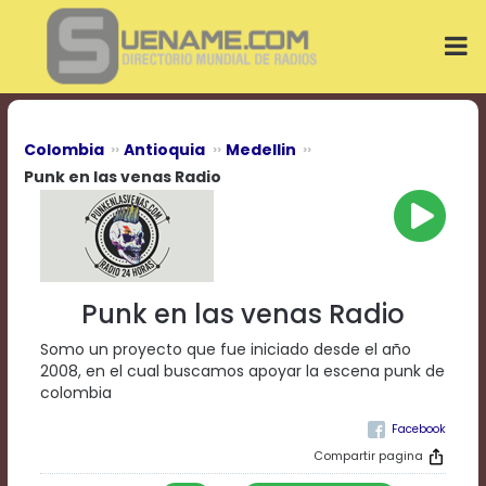
Play
Video
Play
Mute
Current
Time
0:00
Colombia
Antioquia
Medellin
/
Punk en las venas Radio
Duration
Time
0:00
Loaded
:
0%
Progress
:
Punk en las venas Radio
0%
Stream
Somo un proyecto que fue iniciado desde el año
Type
LIVE
2008, en el cual buscamos apoyar la escena punk de
Remaining
colombia
Time
-0:00
Compartir pagina
Playback