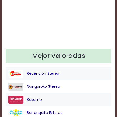
Text
Edge
Style
Font
Family
Defaults
Mejor Valoradas
Done
Redención Stereo
Gongoroko Stereo
Bésame
Barranquilla Estereo