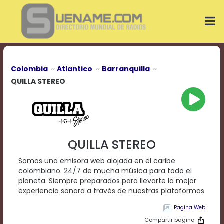
Play
Video
Play
Mute
Current
Time
0:00
Colombia
Atlantico
Barranquilla
/
QUILLA STEREO
Duration
Time
0:00
Loaded
:
0%
Progress
:
QUILLA STEREO
0%
Stream
Somos una emisora web alojada en el caribe
Type
LIVE
colombiano. 24/7 de mucha música para todo el
Remaining
planeta. Siempre preparados para llevarte la mejor
Time
experiencia sonora a través de nuestras plataformas
-0:00
Pagina Web
Playback
Compartir pagina