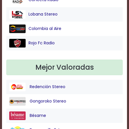
Background
Lobana Stereo
Color
Colombia al Aire
Transparency
Rojo Fc Radio
Window
Mejor Valoradas
Color
Redención Stereo
Transparency
Gongoroko Stereo
Font
Size
Bésame