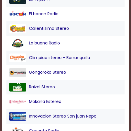
modal
window.
El bocon Radio
Captions
Settings
Dialog
Calientisima Stereo
Beginning
of
La buena Radio
dialog
window.
Escape
Olimpica stereo - Barranquilla
will
cancel
Gongoroko Stereo
and
close
the
Raizal Stereo
window.
Text
Mokana Estereo
Color
Innovacion Stereo San juan Nepo
Transparency
Conecta Radio