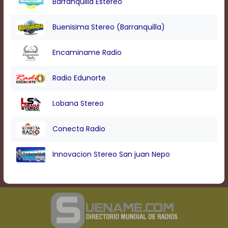
Barranquilla Estereo
Text
Edge
Style
Buenisima Stereo (Barranquilla)
Encaminame Radio
Font
Family
Radio Edunorte
Defaults
Lobana Stereo
Done
Conecta Radio
Innovacion Stereo San juan Nepo