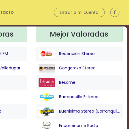
tacto
Entrar a mi cuenta
oras
Mejor Valoradas
2 FM
Redención Stereo
Valledupar
Gongoroko Stereo
Bésame
Barranquilla Estereo
o
Buenisima Stereo (Barranquilla)
Encaminame Radio