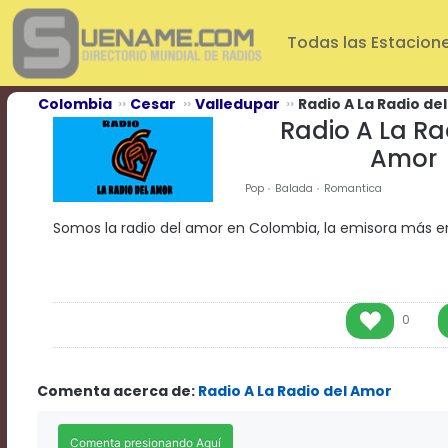
Play
Video
Todas las Estacion
Play
Mute
Current
Colombia
Cesar
Valledupar
Radio A La Radio de
Time
Radio A La Ra
0:00
Amor
/
Duration
Pop
Balada
Romantica
Time
0:00
Somos la radio del amor en Colombia, la emisora más
Loaded
:
0%
Progress
:
0%
Stream
0
Type
LIVE
Remaining
Time
Comenta acerca de:
Radio A La Radio del Amor
-0:00
Playback