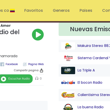
es co
Favoritos
Generos
Paises
Con
l Amor
Nuevas Emis
dio del
Makuira Stereo 88.
 enamorada
Sistema Cardenal 
Pagina Web
La Triple A
Compartir pagina
Escuchar Audio
0
El bocon Radio
Calientisima Stere
La buena Radio