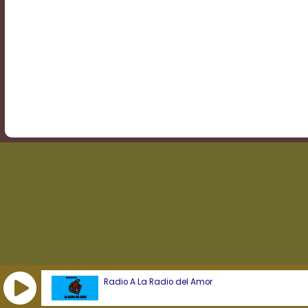
Transparency
Background
Color
Transparency
Window
Color
Transparency
Radio A La Radio del Amor
Font
Size