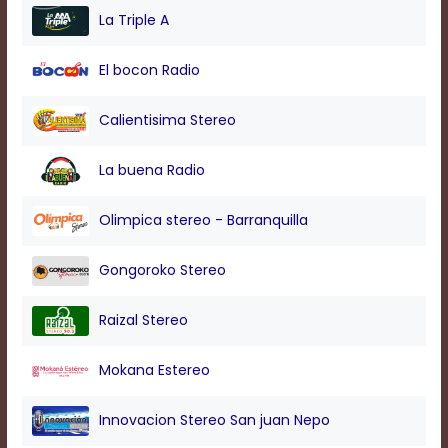
modal
La Triple A
window.
Captions
El bocon Radio
Settings
Dialog
Beginning
Calientisima Stereo
of
dialog
La buena Radio
window.
Escape
will
Olimpica stereo - Barranquilla
cancel
and
Gongoroko Stereo
close
the
window.
Raizal Stereo
Text
Color
Mokana Estereo
Innovacion Stereo San juan Nepo
Transparency