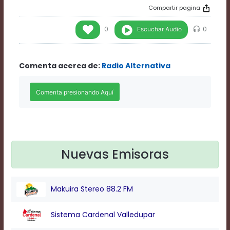
Rate
Compartir pagina
1
Chapters
Escuchar Audio
0
0
Chapters
descriptions
off
,
Comenta acerca de:
Radio Alternativa
selected
Descriptions
subtitles
off
,
selected
Subtitles
captions
off
,
selected
Nuevas Emisoras
Captions
Audio
Track
Makuira Stereo 88.2 FM
Fullscreen
This
is
Sistema Cardenal Valledupar
a