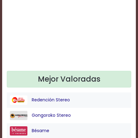
Text
Edge
Style
Font
Family
Defaults
Done
Mejor Valoradas
Redención Stereo
Gongoroko Stereo
Bésame