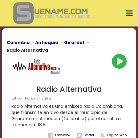
Play
Video
Play
Mute
Current
Time
0:00
Colombia
Antioquia
Girardot
/
Radio Alternativa
Duration
Time
0:00
Loaded
:
0%
Progress
:
Radio Alternativa
0%
Stream
Latina
Noticias
Salsa
Type
LIVE
Radio Alternativa es una emisora radio Colombiana,
Remaining
que transmite en vivo desde el municipio de
Time
Girardota en Antioquia (Colombia) por el canal fm
-0:00
frecuencia 98.5
Playback
Pagina Web