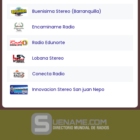
Text
Edge
Buenisima Stereo (Barranquilla)
Style
Encaminame Radio
Font
Family
Radio Edunorte
Lobana Stereo
Defaults
Done
Conecta Radio
Innovacion Stereo San juan Nepo