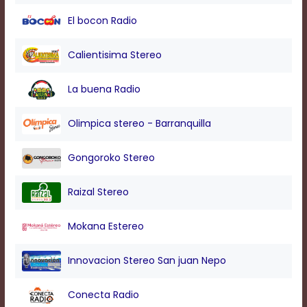
modal
El bocon Radio
window.
Captions
Settings
Calientisima Stereo
Dialog
Beginning
La buena Radio
of
dialog
window.
Olimpica stereo - Barranquilla
Escape
will
Gongoroko Stereo
cancel
and
close
Raizal Stereo
the
window.
Mokana Estereo
Text
Color
Innovacion Stereo San juan Nepo
Transparency
Conecta Radio