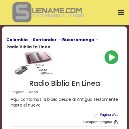
Play
Video
Play
Mute
Current
Time
0:00
Colombia
Santander
Bucaramanga
/
Radio Biblia En Linea
Duration
Time
0:00
Loaded
:
0%
Progress
:
Radio Biblia En Linea
0%
Stream
Religiosa
Gospel
Type
LIVE
Aqui contamos la biblia desde al Antiguo testamente
Remaining
hasta el nuevo..
Time
-0:00
Pagina Web
Compartir pagina
Playback