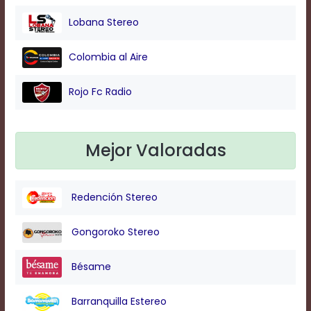
Lobana Stereo
Background
Color
Colombia al Aire
Rojo Fc Radio
Transparency
Window
Mejor Valoradas
Color
Redención Stereo
Transparency
Gongoroko Stereo
Font
Bésame
Size
Barranquilla Estereo