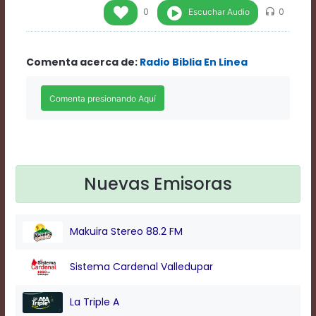
Rate
Escuchar Audio
0
0
1
Chapters
Chapters
Comenta acerca de:
Radio Biblia En Linea
descriptions
off
,
selected
Descriptions
subtitles
off
,
selected
Subtitles
captions
Nuevas Emisoras
off
,
selected
Captions
Makuira Stereo 88.2 FM
Audio
Track
Fullscreen
Sistema Cardenal Valledupar
This
is
La Triple A
a