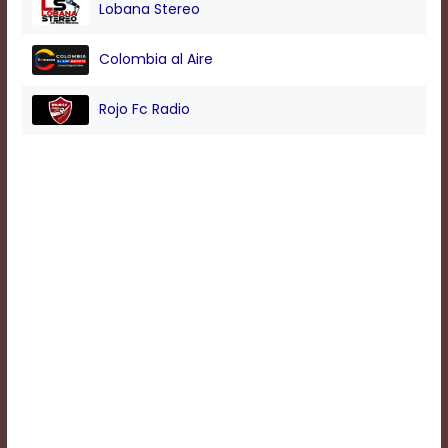
Lobana Stereo
Background
Colombia al Aire
Color
Rojo Fc Radio
Transparency
Window
Color
Transparency
Font
Size