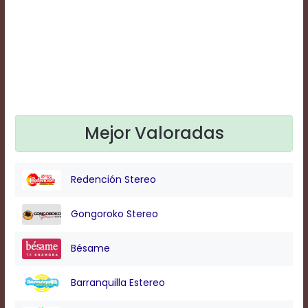
Text
Edge
Style
Font
Family
Mejor Valoradas
Defaults
Done
Redención Stereo
Gongoroko Stereo
Bésame
Barranquilla Estereo