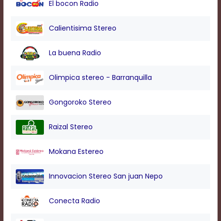
El bocon Radio
modal
window.
Captions
Calientisima Stereo
Settings
Dialog
La buena Radio
Beginning
of
dialog
Olimpica stereo - Barranquilla
window.
Escape
Gongoroko Stereo
will
cancel
and
Raizal Stereo
close
the
Mokana Estereo
window.
Text
Innovacion Stereo San juan Nepo
Color
Conecta Radio
Transparency