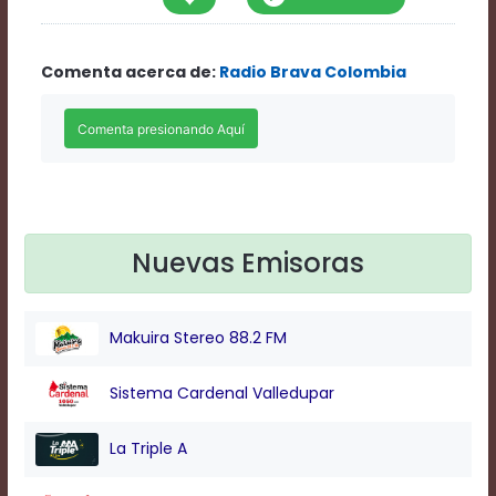
Rate
1
Chapters
Comenta acerca de:
Radio Brava Colombia
Chapters
descriptions
off
,
selected
Descriptions
subtitles
off
,
selected
Subtitles
Nuevas Emisoras
captions
off
,
selected
Makuira Stereo 88.2 FM
Captions
Audio
Track
Sistema Cardenal Valledupar
Fullscreen
This
La Triple A
is
a