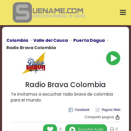
Play
Video
Play
Mute
Current
Time
0:00
Colombia
Valle del Cauca
Puerta Dagua
/
Radio Brava Colombia
Duration
Time
0:00
Loaded
:
0%
Progress
:
Radio Brava Colombia
0%
Stream
Te invitamos a escuchar radio brava de colombia
Type
LIVE
para el mundo
Remaining
Time
Pagina Web
-0:00
Compartir pagina
Playback
Escuchar Audio
0
0