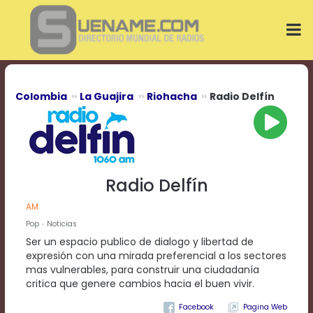
Play
Video
Play
Mute
Current
Time
0:00
Colombia
La Guajira
Riohacha
Radio Delfín
/
Duration
Time
0:00
Loaded
:
0%
Radio Delfín
Progress
:
0%
AM
Stream
Pop
Noticias
Type
LIVE
Ser un espacio publico de dialogo y libertad de
Remaining
expresión con una mirada preferencial a los sectores
Time
mas vulnerables, para construir una ciudadanía
-0:00
critica que genere cambios hacia el buen vivir.
Playback
Pagina Web