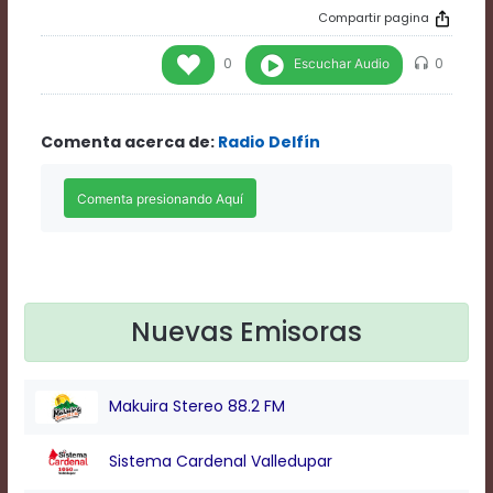
Rate
Compartir pagina
1
Chapters
Escuchar Audio
0
0
Chapters
descriptions
off
,
Comenta acerca de:
Radio Delfín
selected
Descriptions
subtitles
off
,
selected
Subtitles
captions
off
,
selected
Nuevas Emisoras
Captions
Audio
Track
Makuira Stereo 88.2 FM
Fullscreen
This
is
Sistema Cardenal Valledupar
a