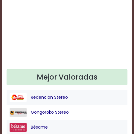
Text
Edge
Style
Font
Family
Defaults
Done
Mejor Valoradas
Redención Stereo
Gongoroko Stereo
Bésame