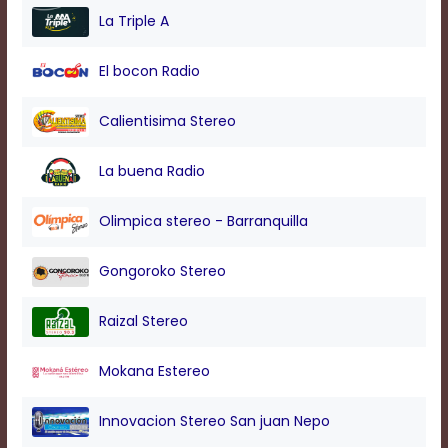
modal
La Triple A
window.
Captions
Settings
El bocon Radio
Dialog
Beginning
Calientisima Stereo
of
dialog
window.
La buena Radio
Escape
will
Olimpica stereo - Barranquilla
cancel
and
close
Gongoroko Stereo
the
window.
Raizal Stereo
Text
Color
Mokana Estereo
Innovacion Stereo San juan Nepo
Transparency