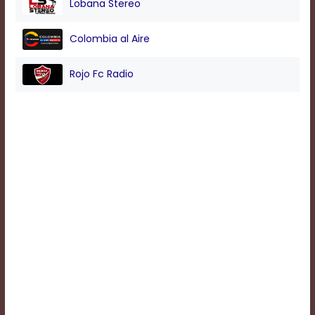
Lobana Stereo
Background
Colombia al Aire
Color
Rojo Fc Radio
Transparency
Window
Color
Transparency
Font
Size