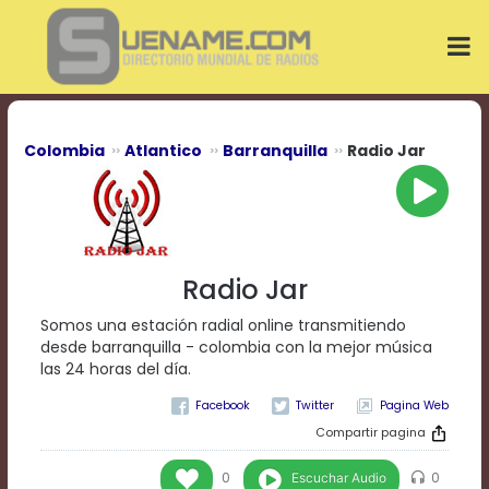
Play
Video
Play
Mute
Current
Time
0:00
Colombia
Atlantico
Barranquilla
Radio Jar
/
Duration
Time
0:00
Loaded
:
0%
Radio Jar
Progress
:
0%
Somos una estación radial online transmitiendo
Stream
desde barranquilla - colombia con la mejor música
Type
LIVE
las 24 horas del día.
Remaining
Pagina Web
Time
-0:00
Compartir pagina
Playback
Escuchar Audio
0
0