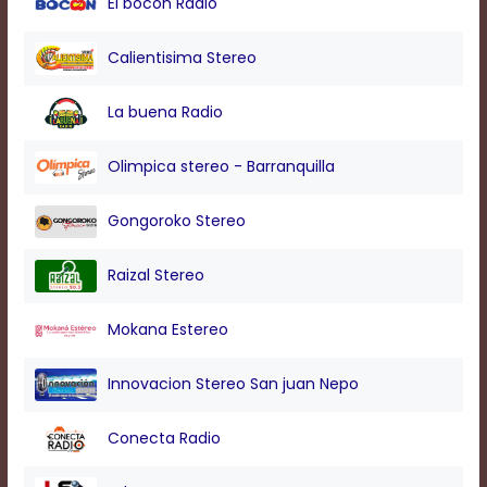
El bocon Radio
modal
window.
Captions
Calientisima Stereo
Settings
Dialog
La buena Radio
Beginning
of
dialog
Olimpica stereo - Barranquilla
window.
Escape
Gongoroko Stereo
will
cancel
and
Raizal Stereo
close
the
Mokana Estereo
window.
Text
Innovacion Stereo San juan Nepo
Color
Conecta Radio
Transparency