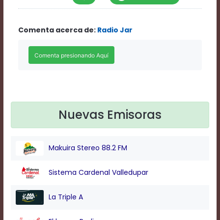
Rate
1
Chapters
Comenta acerca de:
Radio Jar
Chapters
descriptions
off
,
selected
Descriptions
subtitles
off
,
selected
Nuevas Emisoras
Subtitles
captions
off
,
selected
Makuira Stereo 88.2 FM
Captions
Audio
Track
Sistema Cardenal Valledupar
Fullscreen
This
La Triple A
is
a