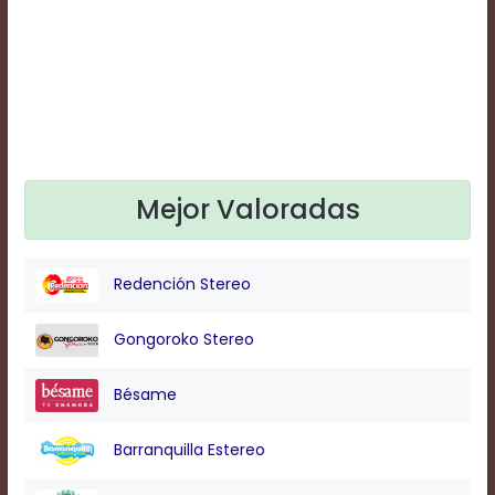
Text
Edge
Style
Font
Family
Mejor Valoradas
Defaults
Done
Redención Stereo
Gongoroko Stereo
Bésame
Barranquilla Estereo