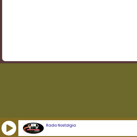
Transparency
Background
Color
Transparency
Window
Color
Transparency
Radio Nostalgia
Font
Size