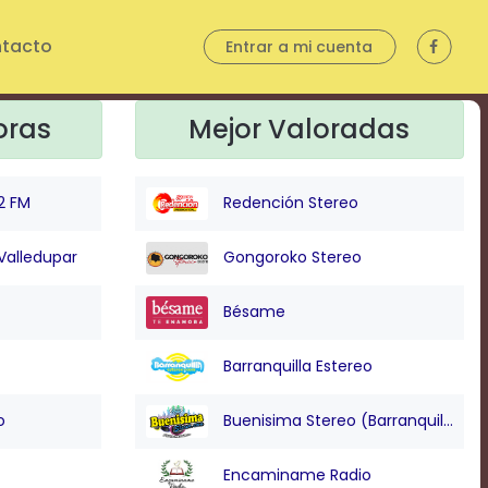
tacto
Entrar a mi cuenta
oras
Mejor Valoradas
2 FM
Redención Stereo
Valledupar
Gongoroko Stereo
Bésame
Barranquilla Estereo
o
Buenisima Stereo (Barranquilla)
Encaminame Radio