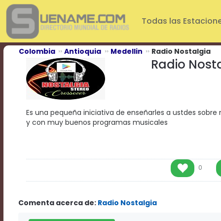
Play
Video
Todas las Estacion
Play
Mute
Current
Colombia
Antioquia
Medellin
Radio Nostalgia
Time
Radio Nost
0:00
/
Duration
Time
0:00
Es una pequeña iniciativa de enseñarles a ustdes sobre 
Loaded
:
y con muy buenos programas musicales
0%
Progress
:
0%
Stream
Type
LIVE
0
Remaining
Time
-0:00
Comenta acerca de:
Radio Nostalgia
Playback