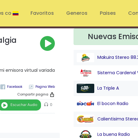
es co
Favoritos
Generos
Paises
Con
Nuevas Emis
algia
Makuira Stereo 88.
mi emisora virtual variada
Sistema Cardenal 
Pagina Web
La Triple A
Compartir pagina
El bocon Radio
Escuchar Audio
0
Calientisima Stere
La buena Radio