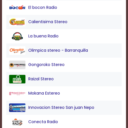
modal
El bocon Radio
window.
Captions
Settings
Calientisima Stereo
Dialog
Beginning
La buena Radio
of
dialog
window.
Olimpica stereo - Barranquilla
Escape
will
Gongoroko Stereo
cancel
and
close
Raizal Stereo
the
window.
Mokana Estereo
Text
Color
Innovacion Stereo San juan Nepo
Conecta Radio
Transparency