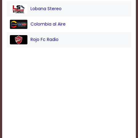
Lobana Stereo
Background
Colombia al Aire
Color
Rojo Fc Radio
Transparency
Window
Color
Transparency
Font
Size