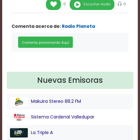
Rate
Escuchar Audio
0
0
1
Chapters
Chapters
Comenta acerca de:
Radio Planeta
descriptions
off
,
selected
Descriptions
subtitles
off
,
selected
Subtitles
captions
Nuevas Emisoras
off
,
selected
Captions
Makuira Stereo 88.2 FM
Audio
Track
Fullscreen
Sistema Cardenal Valledupar
This
is
La Triple A
a