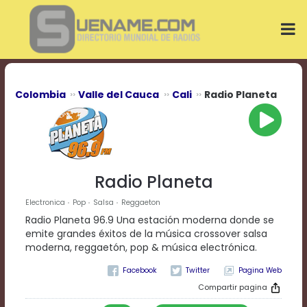
Play
Video
Play
Mute
Current
Time
0:00
Colombia
Valle del Cauca
Cali
Radio Planeta
/
Duration
Time
0:00
Loaded
:
0%
Radio Planeta
Progress
:
0%
Electronica
Pop
Salsa
Reggaeton
Stream
Radio Planeta 96.9 Una estación moderna donde se
Type
LIVE
emite grandes éxitos de la música crossover salsa
Remaining
moderna, reggaetón, pop & música electrónica.
Time
Pagina Web
-0:00
Compartir pagina
Playback