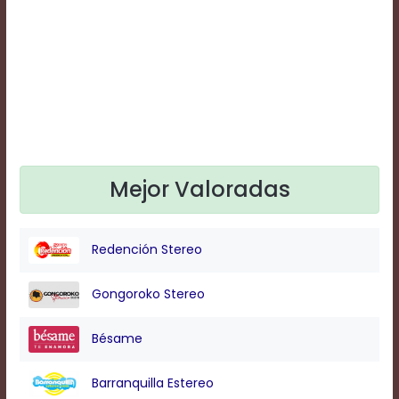
Text
Edge
Style
Font
Family
Defaults
Mejor Valoradas
Done
Redención Stereo
Gongoroko Stereo
Bésame
Barranquilla Estereo