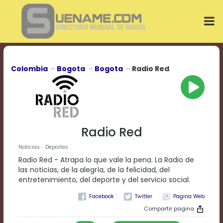
Play
Video
Play
Mute
Current
Time
0:00
Colombia
Bogota
Bogota
Radio Red
/
Duration
Time
0:00
Loaded
:
0%
Radio Red
Progress
:
0%
Noticias
Deportes
Stream
Radio Red - Atrapa lo que vale la pena. La Radio de
Type
LIVE
las noticias, de la alegría, de la felicidad, del
Remaining
entretenimiento, del deporte y del servicio social.
Time
Pagina Web
-0:00
Compartir pagina
Playback