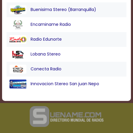
Text
Edge
Buenisima Stereo (Barranquilla)
Style
Encaminame Radio
Font
Family
Radio Edunorte
Lobana Stereo
Defaults
Done
Conecta Radio
Innovacion Stereo San juan Nepo