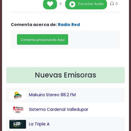
Rate
Escuchar Audio
0
0
1
Chapters
Chapters
Comenta acerca de:
Radio Red
descriptions
off
,
selected
Descriptions
subtitles
off
,
selected
Subtitles
captions
Nuevas Emisoras
off
,
selected
Captions
Makuira Stereo 88.2 FM
Audio
Track
Fullscreen
Sistema Cardenal Valledupar
This
is
La Triple A
a