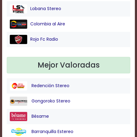
Lobana Stereo
Background
Colombia al Aire
Color
Rojo Fc Radio
Transparency
Mejor Valoradas
Window
Color
Redención Stereo
Transparency
Gongoroko Stereo
Font
Bésame
Size
Barranquilla Estereo