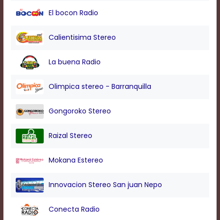
modal
El bocon Radio
window.
Captions
Settings
Calientisima Stereo
Dialog
Beginning
La buena Radio
of
dialog
window.
Olimpica stereo - Barranquilla
Escape
will
Gongoroko Stereo
cancel
and
close
Raizal Stereo
the
window.
Mokana Estereo
Text
Color
Innovacion Stereo San juan Nepo
Conecta Radio
Transparency