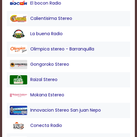
modal
El bocon Radio
window.
Captions
Calientisima Stereo
Settings
Dialog
La buena Radio
Beginning
of
dialog
Olimpica stereo - Barranquilla
window.
Escape
Gongoroko Stereo
will
cancel
and
Raizal Stereo
close
the
Mokana Estereo
window.
Text
Innovacion Stereo San juan Nepo
Color
Conecta Radio
Transparency