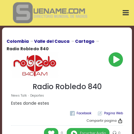
Play
Video
Play
Mute
Current
Time
0:00
Colombia
Valle del Cauca
Cartago
/
Radio Robledo 840
Duration
Time
0:00
Loaded
:
0%
Progress
:
Radio Robledo 840
0%
Stream
News Talk
Deportes
Type
LIVE
Estes donde estes
Remaining
Time
Pagina Web
-0:00
Compartir pagina
Playback
Escuchar Audio
0
0