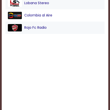
Lobana Stereo
Background
Colombia al Aire
Color
Rojo Fc Radio
Transparency
Window
Color
Transparency
Font
Size