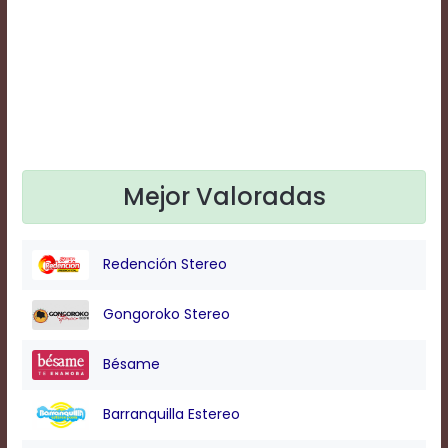
Text
Edge
Style
Font
Family
Mejor Valoradas
Defaults
Done
Redención Stereo
Gongoroko Stereo
Bésame
Barranquilla Estereo