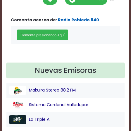
Rate
1
Chapters
Comenta acerca de:
Radio Robledo 840
Chapters
descriptions
off
,
selected
Descriptions
subtitles
off
,
selected
Subtitles
Nuevas Emisoras
captions
off
,
selected
Makuira Stereo 88.2 FM
Captions
Audio
Track
Sistema Cardenal Valledupar
Fullscreen
This
La Triple A
is
a