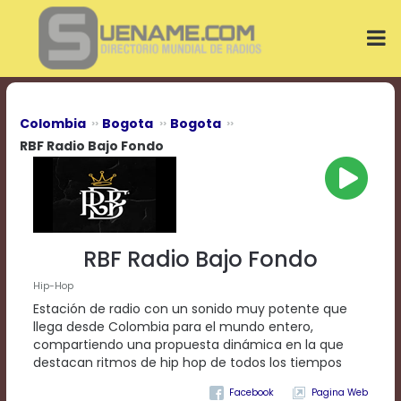
Play
Video
Play
Mute
Current
Time
0:00
Colombia
Bogota
Bogota
/
RBF Radio Bajo Fondo
Duration
Time
0:00
Loaded
:
0%
Progress
:
RBF Radio Bajo Fondo
0%
Stream
Hip-Hop
Type
LIVE
Estación de radio con un sonido muy potente que
Remaining
llega desde Colombia para el mundo entero,
Time
compartiendo una propuesta dinámica en la que
-0:00
destacan ritmos de hip hop de todos los tiempos
Playback
Pagina Web