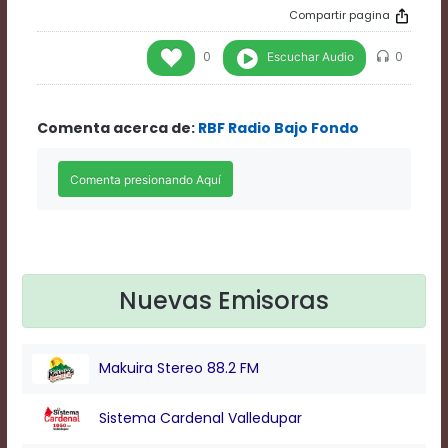
Rate
Compartir pagina
1
Chapters
Escuchar Audio
0
0
Chapters
descriptions
off
,
Comenta acerca de:
RBF Radio Bajo Fondo
selected
Descriptions
subtitles
off
,
selected
Subtitles
captions
off
,
selected
Nuevas Emisoras
Captions
Audio
Track
Makuira Stereo 88.2 FM
Fullscreen
This
is
Sistema Cardenal Valledupar
a