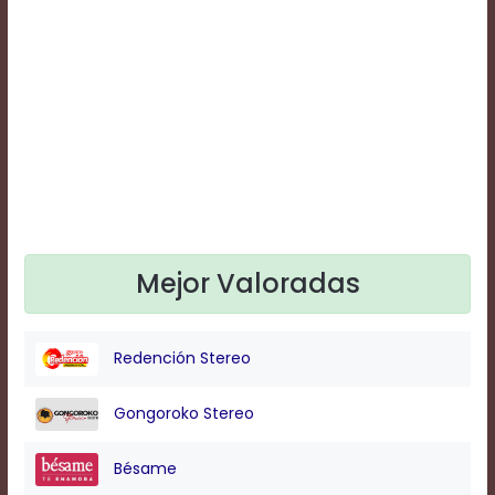
Text
Edge
Style
Font
Family
Defaults
Done
Mejor Valoradas
Redención Stereo
Gongoroko Stereo
Bésame