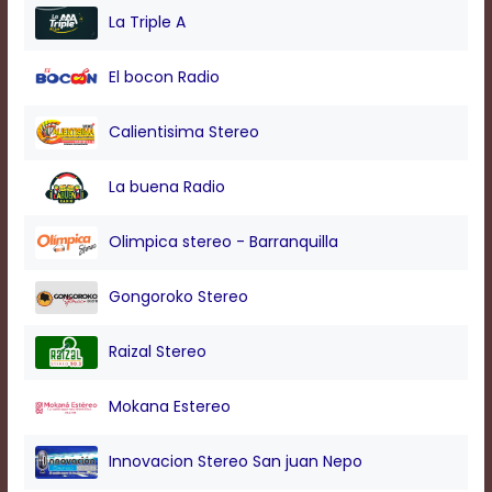
modal
La Triple A
window.
Captions
El bocon Radio
Settings
Dialog
Beginning
Calientisima Stereo
of
dialog
La buena Radio
window.
Escape
will
Olimpica stereo - Barranquilla
cancel
and
Gongoroko Stereo
close
the
window.
Raizal Stereo
Text
Color
Mokana Estereo
Innovacion Stereo San juan Nepo
Transparency