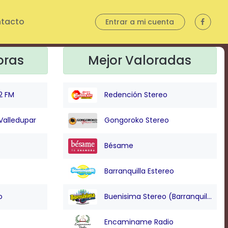
tacto
Entrar a mi cuenta
oras
Mejor Valoradas
2 FM
Redención Stereo
Valledupar
Gongoroko Stereo
Bésame
Barranquilla Estereo
o
Buenisima Stereo (Barranquilla)
Encaminame Radio