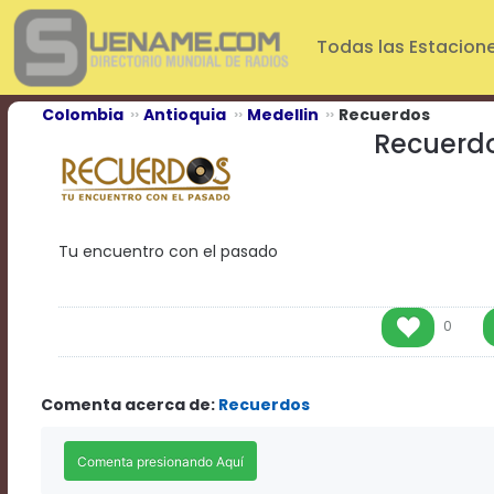
Play
Video
Todas las Estacion
Play
Mute
Current
Colombia
Antioquia
Medellin
Recuerdos
Time
Recuerd
0:00
/
Duration
Time
0:00
Tu encuentro con el pasado
Loaded
:
0%
Progress
:
0%
0
Stream
Type
LIVE
Remaining
Comenta acerca de:
Recuerdos
Time
-0:00
Playback