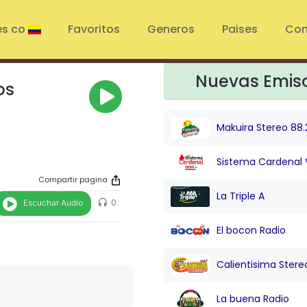
es co
Favoritos
Generos
Paises
Con
Nuevas Emis
os
Makuira Stereo 88.
Sistema Cardenal 
Compartir pagina
La Triple A
Escuchar Audio
0
El bocon Radio
Calientisima Stere
La buena Radio