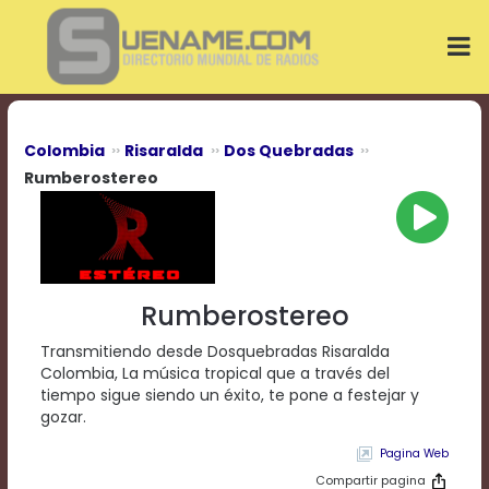
Play
Video
Play
Mute
Current
Time
0:00
Colombia
Risaralda
Dos Quebradas
/
Rumberostereo
Duration
Time
0:00
Loaded
:
0%
Progress
:
Rumberostereo
0%
Stream
Transmitiendo desde Dosquebradas Risaralda
Type
LIVE
Colombia, La música tropical que a través del
Remaining
tiempo sigue siendo un éxito, te pone a festejar y
Time
gozar.
-0:00
Pagina Web
Playback
Compartir pagina