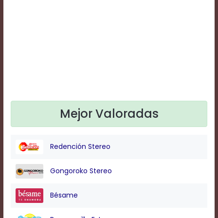
Text
Edge
Style
Font
Family
Defaults
Done
Mejor Valoradas
Redención Stereo
Gongoroko Stereo
Bésame