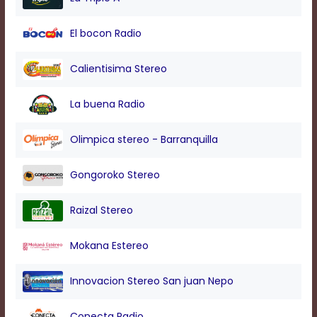
modal
window.
El bocon Radio
Captions
Settings
Dialog
Calientisima Stereo
Beginning
of
La buena Radio
dialog
window.
Escape
Olimpica stereo - Barranquilla
will
cancel
Gongoroko Stereo
and
close
the
Raizal Stereo
window.
Text
Mokana Estereo
Color
Innovacion Stereo San juan Nepo
Transparency
Conecta Radio