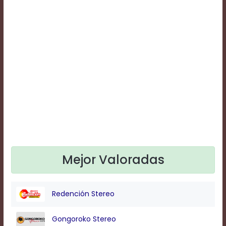
Text
Edge
Style
Font
Family
Defaults
Done
Mejor Valoradas
Redención Stereo
Gongoroko Stereo