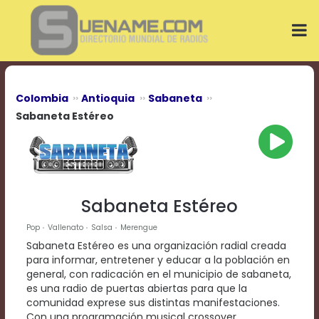
Play
Video
Play
Mute
Current
Time
0:00
Colombia
Antioquia
Sabaneta
/
Sabaneta Estéreo
Duration
Time
0:00
Loaded
:
0%
Progress
:
Sabaneta Estéreo
0%
Stream
Pop
Vallenato
Salsa
Merengue
Type
LIVE
Sabaneta Estéreo es una organización radial creada
Remaining
para informar, entretener y educar a la población en
Time
general, con radicación en el municipio de sabaneta,
-0:00
es una radio de puertas abiertas para que la
comunidad exprese sus distintas manifestaciones.
Playback
Con una programación musical crossover