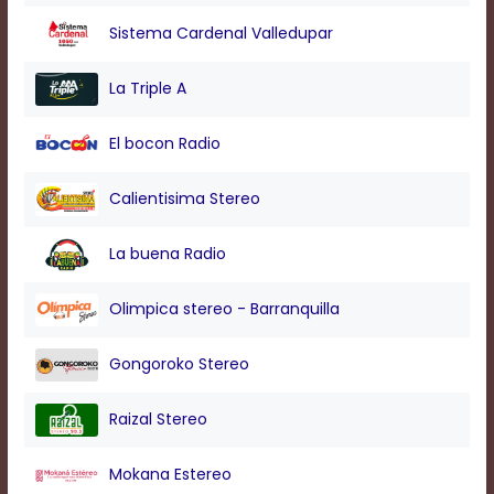
modal
Sistema Cardenal Valledupar
window.
Captions
Settings
La Triple A
Dialog
Beginning
El bocon Radio
of
dialog
window.
Calientisima Stereo
Escape
will
La buena Radio
cancel
and
close
Olimpica stereo - Barranquilla
the
window.
Gongoroko Stereo
Text
Color
Raizal Stereo
Transparency
Mokana Estereo