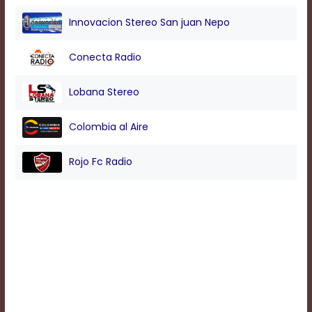
Innovacion Stereo San juan Nepo
Background
Color
Conecta Radio
Lobana Stereo
Transparency
Colombia al Aire
Window
Rojo Fc Radio
Color
Transparency
Font
Size