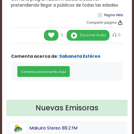
Rate
pretendiendo llegar a públicos de todas las edades.
1
Chapters
Pagina Web
Chapters
Compartir pagina
descriptions
off
,
Escuchar Audio
0
0
selected
Descriptions
subtitles
Comenta acerca de:
Sabaneta Estéreo
off
,
selected
Subtitles
captions
off
,
selected
Captions
Audio
Track
Nuevas Emisoras
Fullscreen
This
is
Makuira Stereo 88.2 FM
a