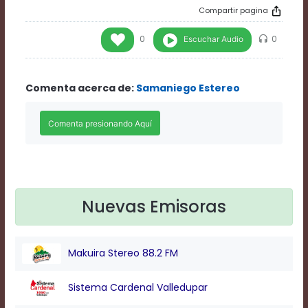
Rate
Compartir pagina
1
Chapters
Escuchar Audio
0
0
Chapters
descriptions
off
,
Comenta acerca de:
Samaniego Estereo
selected
Descriptions
subtitles
off
,
selected
Subtitles
captions
off
,
selected
Nuevas Emisoras
Captions
Audio
Track
Makuira Stereo 88.2 FM
Fullscreen
This
is
Sistema Cardenal Valledupar
a