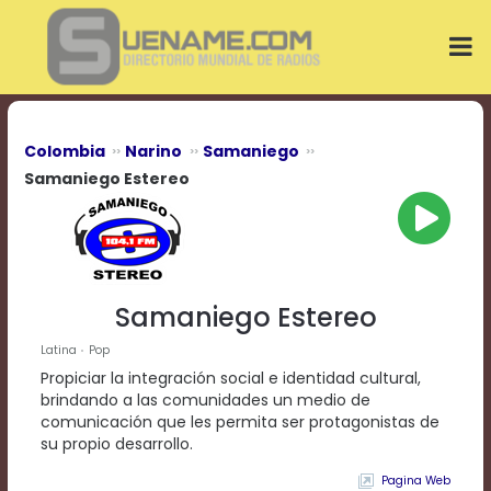
Play
Video
Play
Mute
Current
Time
0:00
Colombia
Narino
Samaniego
/
Samaniego Estereo
Duration
Time
0:00
Loaded
:
0%
Progress
:
Samaniego Estereo
0%
Stream
Latina
Pop
Type
LIVE
Propiciar la integración social e identidad cultural,
Remaining
brindando a las comunidades un medio de
Time
comunicación que les permita ser protagonistas de
-0:00
su propio desarrollo.
Playback
Pagina Web