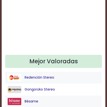
Text
Edge
Style
Font
Family
Defaults
Done
Mejor Valoradas
Redención Stereo
Gongoroko Stereo
Bésame