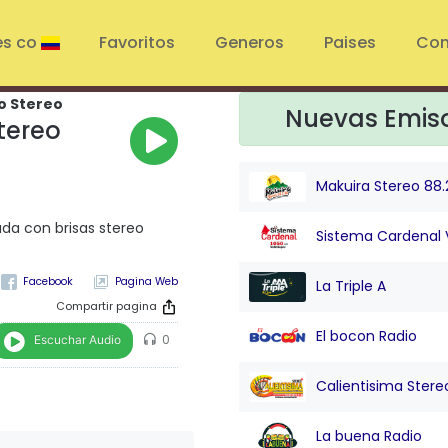
es co
Favoritos
Generos
Paises
Con
o Stereo
Nuevas Emis
tereo
Makuira Stereo 88.
ada con brisas stereo
Sistema Cardenal 
Pagina Web
La Triple A
Compartir pagina
El bocon Radio
Escuchar Audio
0
Calientisima Stere
La buena Radio