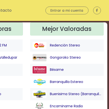
tacto
Entrar a mi cuenta
oras
Mejor Valoradas
2 FM
Redención Stereo
Valledupar
Gongoroko Stereo
Bésame
Barranquilla Estereo
o
Buenisima Stereo (Barranquilla)
Encaminame Radio