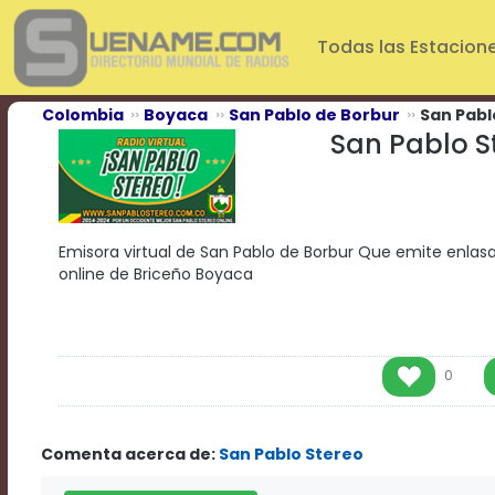
Play
Video
Todas las Estacion
Play
Mute
Current
Colombia
Boyaca
San Pablo de Borbur
San Pabl
Time
San Pablo S
0:00
/
Duration
Time
0:00
Emisora virtual de San Pablo de Borbur Que emite enlas
Loaded
:
online de Briceño Boyaca
0%
Progress
:
0%
Stream
Type
LIVE
0
Remaining
Time
-0:00
Comenta acerca de:
San Pablo Stereo
Playback