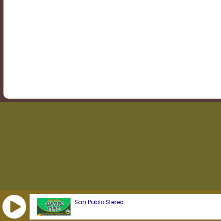
Transparency
Background
Color
Transparency
Window
Color
Transparency
San Pablo Stereo
Font
Size