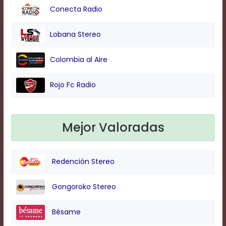
Conecta Radio
Background
Lobana Stereo
Color
Colombia al Aire
Transparency
Rojo Fc Radio
Window
Color
Mejor Valoradas
Transparency
Redención Stereo
Font
Gongoroko Stereo
Size
Bésame