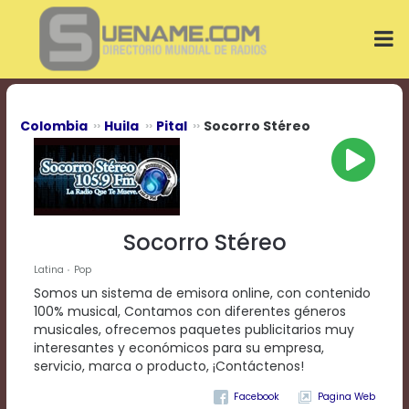
Play
Video
Play
Mute
Current
Time
0:00
Colombia
Huila
Pital
Socorro Stéreo
/
Duration
Time
0:00
Loaded
:
0%
Socorro Stéreo
Progress
:
0%
Latina
Pop
Stream
Somos un sistema de emisora online, con contenido
Type
LIVE
100% musical, Contamos con diferentes géneros
Remaining
musicales, ofrecemos paquetes publicitarios muy
Time
interesantes y económicos para su empresa,
-0:00
servicio, marca o producto, ¡Contáctenos!
Pagina Web
Playback