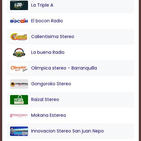
modal
La Triple A
window.
Captions
El bocon Radio
Settings
Dialog
Beginning
Calientisima Stereo
of
dialog
La buena Radio
window.
Escape
will
Olimpica stereo - Barranquilla
cancel
and
Gongoroko Stereo
close
the
window.
Raizal Stereo
Text
Color
Mokana Estereo
Innovacion Stereo San juan Nepo
Transparency