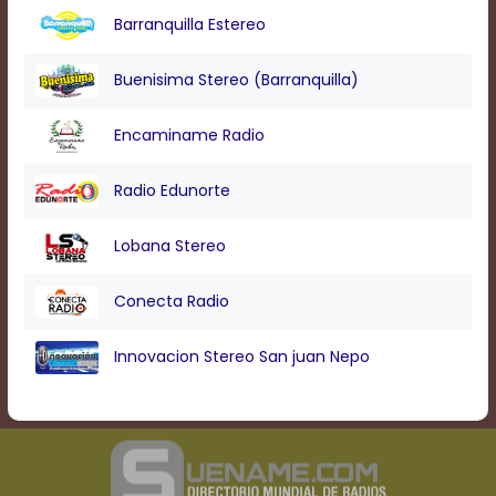
Text
Barranquilla Estereo
Edge
Style
Buenisima Stereo (Barranquilla)
Font
Encaminame Radio
Family
Radio Edunorte
Defaults
Done
Lobana Stereo
Conecta Radio
Innovacion Stereo San juan Nepo