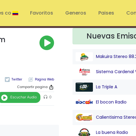
es co
Favoritos
Generos
Paises
Con
Nuevas Emis
om
Makuira Stereo 88.
Sistema Cardenal 
Pagina Web
La Triple A
Compartir pagina
Escuchar Audio
0
El bocon Radio
Calientisima Stere
La buena Radio