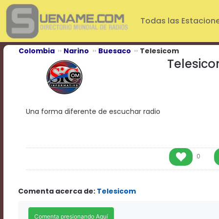
Play
Video
Todas las Estacion
Play
Mute
Current
Colombia
Narino
Buesaco
Telesicom
Time
Telesic
0:00
/
Duration
Time
0:00
Una forma diferente de escuchar radio
Loaded
:
0%
Progress
:
0%
Stream
0
Type
LIVE
Remaining
Time
Comenta acerca de:
Telesicom
-0:00
Playback