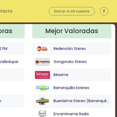
tacto
Entrar a mi cuenta
oras
Mejor Valoradas
2 FM
Redención Stereo
Valledupar
Gongoroko Stereo
Bésame
Barranquilla Estereo
o
Buenisima Stereo (Barranquilla)
Encaminame Radio