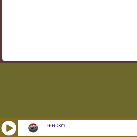
Transparency
Background
Color
Transparency
Window
Color
Transparency
Telesicom
Font
Size