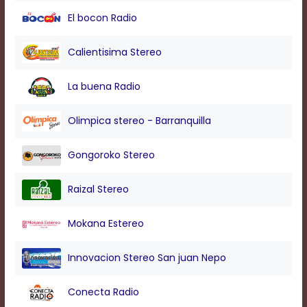
modal
El bocon Radio
window.
Captions
Settings
Calientisima Stereo
Dialog
Beginning
La buena Radio
of
dialog
window.
Olimpica stereo - Barranquilla
Escape
will
Gongoroko Stereo
cancel
and
close
Raizal Stereo
the
window.
Mokana Estereo
Text
Color
Innovacion Stereo San juan Nepo
Conecta Radio
Transparency