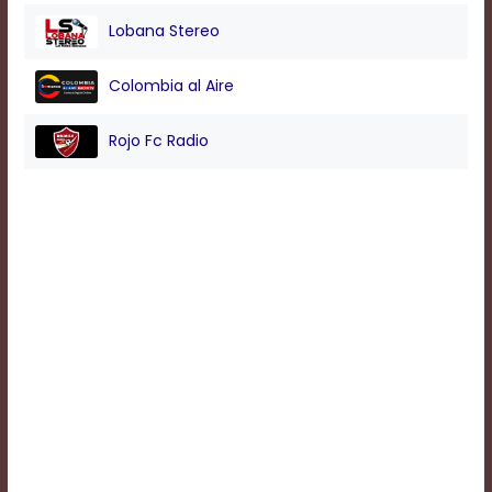
Lobana Stereo
Background
Colombia al Aire
Color
Rojo Fc Radio
Transparency
Window
Color
Transparency
Font
Size