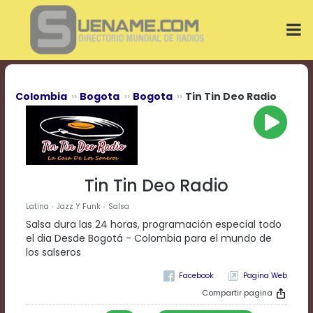
Play
Video
Play
Mute
Current
Time
0:00
Colombia
Bogota
Bogota
Tin Tin Deo Radio
/
Duration
Time
0:00
Loaded
:
0%
Tin Tin Deo Radio
Progress
:
0%
Latina
Jazz Y Funk
Salsa
Stream
Salsa dura las 24 horas, programación especial todo
Type
LIVE
el dia Desde Bogotá - Colombia para el mundo de
Remaining
los salseros
Time
Pagina Web
-0:00
Compartir pagina
Playback