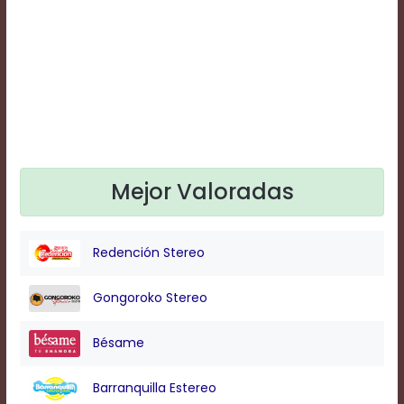
Text
Edge
Style
Font
Family
Defaults
Mejor Valoradas
Done
Redención Stereo
Gongoroko Stereo
Bésame
Barranquilla Estereo