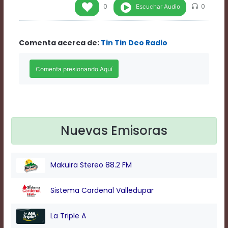
Rate
Escuchar Audio
0
0
1
Chapters
Chapters
Comenta acerca de:
Tin Tin Deo Radio
descriptions
off
,
selected
Descriptions
subtitles
off
,
selected
Subtitles
captions
Nuevas Emisoras
off
,
selected
Captions
Makuira Stereo 88.2 FM
Audio
Track
Fullscreen
Sistema Cardenal Valledupar
This
is
La Triple A
a