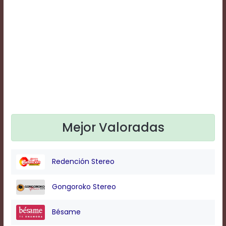
Text
Edge
Style
Font
Family
Defaults
Done
Mejor Valoradas
Redención Stereo
Gongoroko Stereo
Bésame