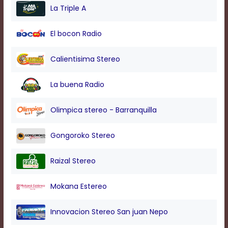
modal
La Triple A
window.
Captions
El bocon Radio
Settings
Dialog
Beginning
Calientisima Stereo
of
dialog
La buena Radio
window.
Escape
will
Olimpica stereo - Barranquilla
cancel
and
Gongoroko Stereo
close
the
window.
Raizal Stereo
Text
Color
Mokana Estereo
Innovacion Stereo San juan Nepo
Transparency