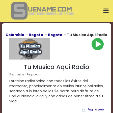
Play
Video
Play
Mute
Current
Time
0:00
Colombia
Bogota
Bogota
Tu Musica Aqui Radio
/
Duration
Time
0:00
Loaded
:
0%
Tu Musica Aqui Radio
Progress
:
0%
Electronica
Reggaeton
Stream
Estación radiofónica con todos los éxitos del
Type
LIVE
momento, principalmente en estilos latinos bailables,
Remaining
sonando a lo largo de las 24 horas para disfrute de
Time
una audiencia jovial y con ganas de poner ritmo a su
-0:00
vida.
Pagina Web
Playback