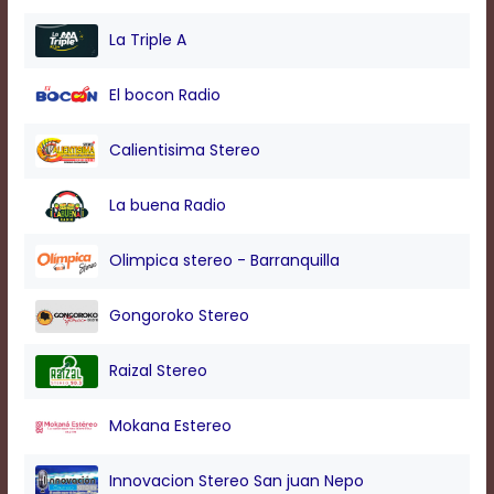
modal
window.
La Triple A
Captions
Settings
El bocon Radio
Dialog
Beginning
of
Calientisima Stereo
dialog
window.
La buena Radio
Escape
will
cancel
Olimpica stereo - Barranquilla
and
close
Gongoroko Stereo
the
window.
Text
Raizal Stereo
Color
Mokana Estereo
Transparency
Innovacion Stereo San juan Nepo