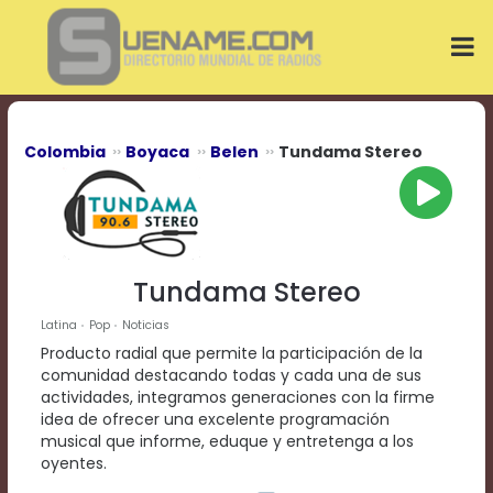
Play
Video
Play
Mute
Current
Time
0:00
Colombia
Boyaca
Belen
Tundama Stereo
/
Duration
Time
0:00
Loaded
:
0%
Tundama Stereo
Progress
:
0%
Latina
Pop
Noticias
Stream
Producto radial que permite la participación de la
Type
LIVE
comunidad destacando todas y cada una de sus
Remaining
actividades, integramos generaciones con la firme
Time
idea de ofrecer una excelente programación
-0:00
musical que informe, eduque y entretenga a los
oyentes.
Playback