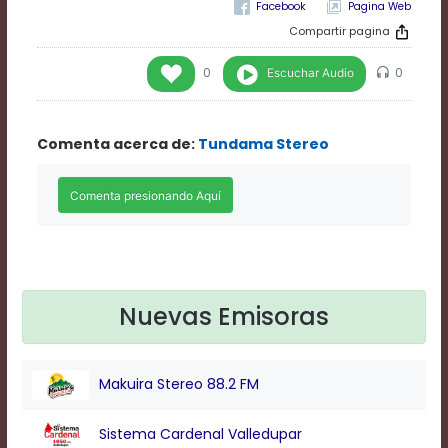
Pagina Web
Rate
1
Compartir pagina
Chapters
Chapters
Escuchar Audio
0
0
descriptions
off
,
selected
Comenta acerca de:
Tundama Stereo
Descriptions
subtitles
off
,
selected
Subtitles
captions
off
,
selected
Captions
Nuevas Emisoras
Audio
Track
Fullscreen
Makuira Stereo 88.2 FM
This
is
Sistema Cardenal Valledupar
a