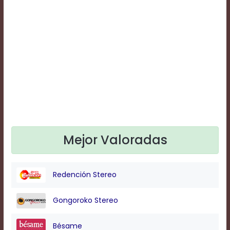
Text
Edge
Style
Font
Family
Defaults
Done
Mejor Valoradas
Redención Stereo
Gongoroko Stereo
Bésame