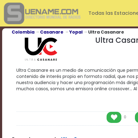
Play
Video
Todas las Estacion
Play
Mute
Current
Colombia
Casanare
Yopal
Ultra Casanare
Time
Ultra Casa
0:00
/
Duration
Time
0:00
Ultra Casanare es un medio de comunicación que permi
Loaded
:
contenido de interés propio en formato radial, que no
0%
nuestra audiencia y hacer una programación más dirigid
Progress
:
muchos casos, somos una emisora online crossover... Al A
0%
Stream
Type
LIVE
Remaining
Time
0
-0:00
Playback