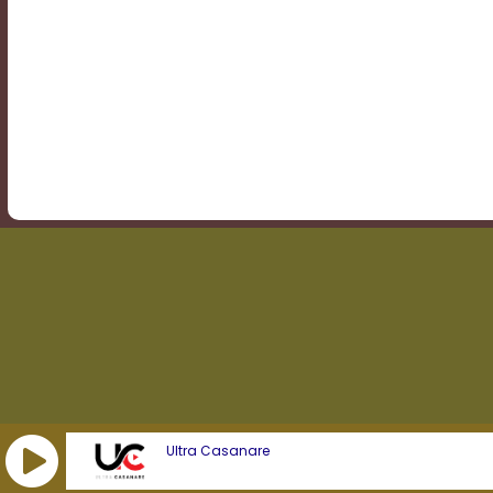
Transparency
Background
Color
Transparency
Window
Color
Transparency
Ultra Casanare
Font
Size