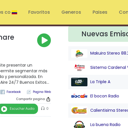
es co
Favoritos
Generos
Paises
Con
Nuevas Emis
nare
Makuira Stereo 88.
te presentar un
Sistema Cardenal 
s permite segmentar más
a y personalizada. En
La Triple A
ire 24/7 Buenos Exitos...
Pagina Web
El bocon Radio
Compartir pagina
Escuchar Audio
0
Calientisima Stere
La buena Radio