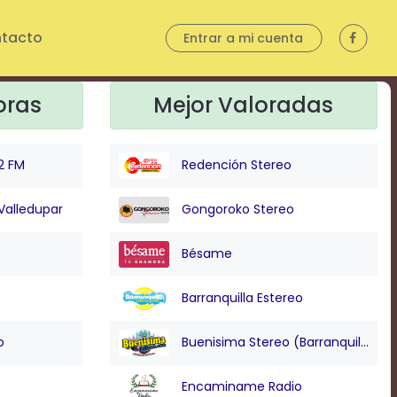
tacto
Entrar a mi cuenta
oras
Mejor Valoradas
2 FM
Redención Stereo
Valledupar
Gongoroko Stereo
Bésame
Barranquilla Estereo
o
Buenisima Stereo (Barranquilla)
Encaminame Radio