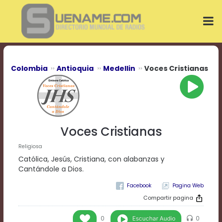
Play
Video
Play
Mute
Current
Time
0:00
Colombia
Antioquia
Medellin
Voces Cristianas
/
Duration
Time
0:00
Loaded
:
0%
Voces Cristianas
Progress
:
0%
Religiosa
Stream
Católica, Jesús, Cristiana, con alabanzas y
Type
LIVE
Cantándole a Dios.
Remaining
Pagina Web
Time
-0:00
Compartir pagina
Playback
Escuchar Audio
0
0