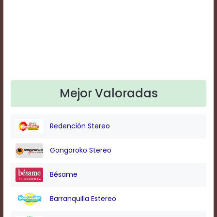
Text
Edge
Style
Font
Family
Mejor Valoradas
Defaults
Done
Redención Stereo
Gongoroko Stereo
Bésame
Barranquilla Estereo