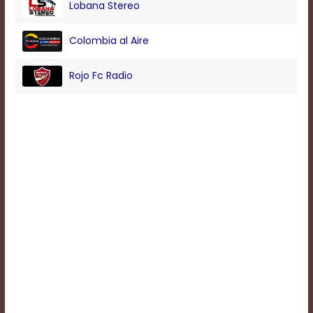
Lobana Stereo
Background
Colombia al Aire
Color
Rojo Fc Radio
Transparency
Window
Color
Transparency
Font
Size