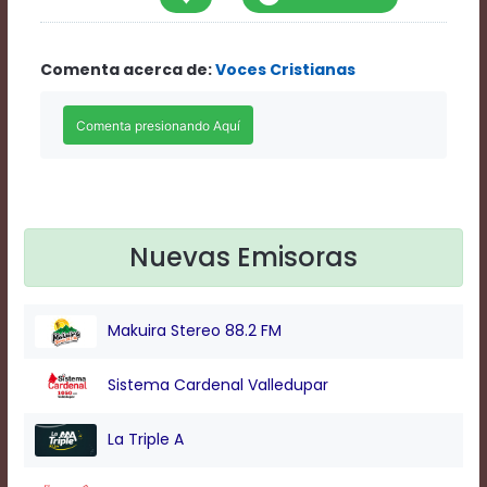
Rate
1
Chapters
Comenta acerca de:
Voces Cristianas
Chapters
descriptions
off
,
selected
Descriptions
subtitles
off
,
selected
Subtitles
Nuevas Emisoras
captions
off
,
selected
Makuira Stereo 88.2 FM
Captions
Audio
Track
Sistema Cardenal Valledupar
Fullscreen
This
La Triple A
is
a