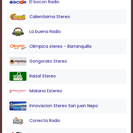
El bocon Radio
modal
window.
Captions
Calientisima Stereo
Settings
Dialog
La buena Radio
Beginning
of
dialog
Olimpica stereo - Barranquilla
window.
Escape
Gongoroko Stereo
will
cancel
and
Raizal Stereo
close
the
Mokana Estereo
window.
Text
Innovacion Stereo San juan Nepo
Color
Conecta Radio
Transparency