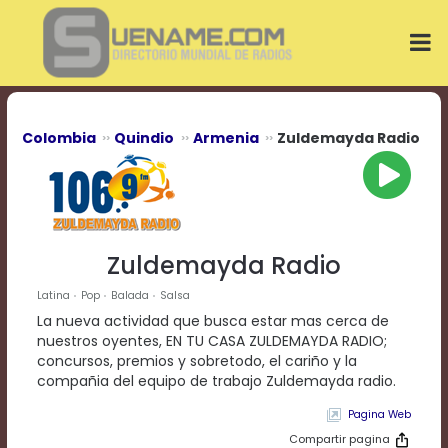
Play
Video
Play
Mute
Current
Time
0:00
Colombia
Quindio
Armenia
Zuldemayda Radio
/
Duration
Time
0:00
Loaded
:
0%
Zuldemayda Radio
Progress
:
0%
Latina
Pop
Balada
Salsa
Stream
La nueva actividad que busca estar mas cerca de
Type
LIVE
nuestros oyentes, EN TU CASA ZULDEMAYDA RADIO;
Remaining
concursos, premios y sobretodo, el cariño y la
Time
compañia del equipo de trabajo Zuldemayda radio.
-0:00
Pagina Web
Playback
Compartir pagina