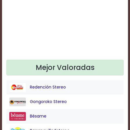
Text
Edge
Style
Font
Family
Defaults
Done
Mejor Valoradas
Redención Stereo
Gongoroko Stereo
Bésame