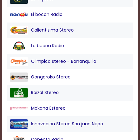
modal
window.
El bocon Radio
Captions
Settings
Dialog
Calientisima Stereo
Beginning
of
La buena Radio
dialog
window.
Escape
Olimpica stereo - Barranquilla
will
cancel
Gongoroko Stereo
and
close
the
Raizal Stereo
window.
Text
Mokana Estereo
Color
Innovacion Stereo San juan Nepo
Transparency
Conecta Radio