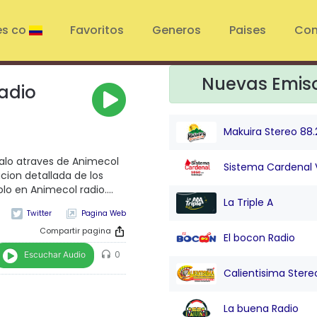
es co
Favoritos
Generos
Paises
Con
Nuevas Emis
adio
Makuira Stereo 88.
alo atraves de Animecol
Sistema Cardenal 
acion detallada de los
lo en Animecol radio....
La Triple A
Pagina Web
Compartir pagina
El bocon Radio
Escuchar Audio
0
Calientisima Stere
La buena Radio