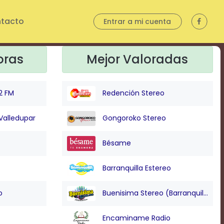
tacto
Entrar a mi cuenta
oras
Mejor Valoradas
2 FM
Redención Stereo
Valledupar
Gongoroko Stereo
Bésame
Barranquilla Estereo
o
Buenisima Stereo (Barranquilla)
Encaminame Radio