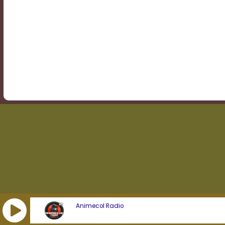
Transparency
Background
Color
Transparency
Window
Color
Transparency
Animecol Radio
Font
Size