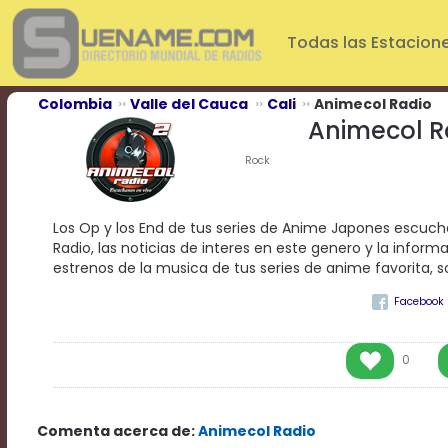
Play
Video
Todas las Estacion
Play
Mute
Current
Colombia
Valle del Cauca
Cali
Animecol Radio
Time
Animecol R
0:00
/
Rock
Duration
Time
0:00
Los Op y los End de tus series de Anime Japones escuch
Loaded
:
Radio, las noticias de interes en este genero y la inform
0%
estrenos de la musica de tus series de anime favorita, so
Progress
:
0%
Stream
Type
LIVE
Remaining
0
Time
-0:00
Comenta acerca de:
Animecol Radio
Playback