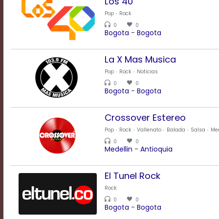
Los 40
a
Pop
Rock
modal
0
0
Bogota
-
Bogota
window.
Captions
Settings
La X Mas Musica
Dialog
Pop
Rock
Noticias
Beginning
0
0
of
Bogota
-
Bogota
dialog
window.
Escape
Crossover Estereo
will
Pop
Rock
Vallenato
Balada
Salsa
Me
cancel
0
0
and
Medellin
-
Antioquia
close
the
window.
El Tunel Rock
Text
Rock
Color
0
0
Bogota
-
Bogota