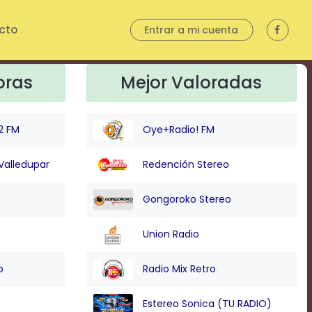
cto
Entrar a mi cuenta
oras
Mejor Valoradas
2 FM
Oye+Radio! FM
Valledupar
Redención Stereo
Gongoroko Stereo
Union Radio
o
Radio Mix Retro
Estereo Sonica (TU RADIO)