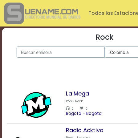
Play
Video
Todas las Estacion
Play
Mute
Current
Rock
Time
0:00
/
Duration
Time
0:00
Loaded
:
0%
Progress
:
0%
La Mega
Stream
Pop
Rock
Type
LIVE
0
0
Remaining
Bogota
-
Bogota
Time
-0:00
Radio Acktiva
Playback
Rock
Noticias