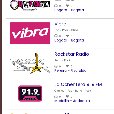
Rate
0
0
1
Bogota
-
Bogota
Chapters
Chapters
descriptions
Vibra
off
,
Pop
Rock
Otros
selected
0
0
Descriptions
Bogota
-
Bogota
subtitles
off
,
selected
Rockstar Radio
Subtitles
Retro
Rock
captions
0
0
off
,
Pereira
-
Risaralda
selected
Captions
La Ochentera 91.9 FM
Audio
Track
Clasica
Pop
Retro
Rock
Fullscreen
0
0
This
Medellin
-
Antioquia
is