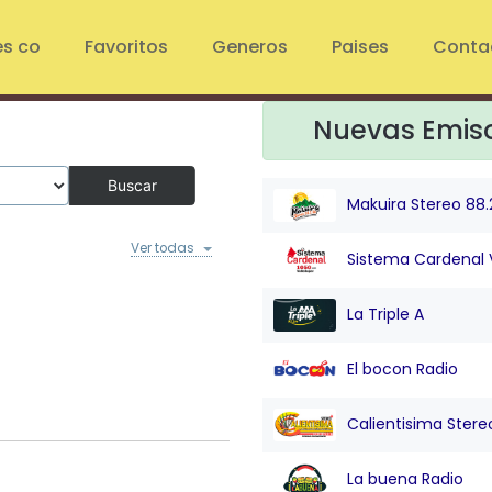
es co
Favoritos
Generos
Paises
Conta
Nuevas Emis
Buscar
Makuira Stereo 88.
Ver todas
Sistema Cardenal 
La Triple A
El bocon Radio
Calientisima Stere
La buena Radio