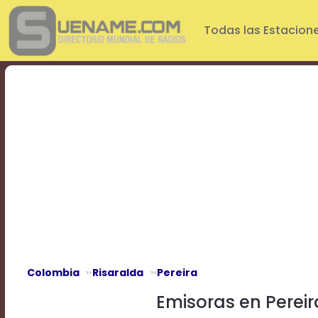
Play
Video
Todas las Estacion
Play
Mute
Current
Time
0:00
/
Duration
Time
0:00
Loaded
:
0%
Progress
:
0%
Stream
Type
LIVE
Remaining
Time
Colombia
Risaralda
Pereira
-0:00
Emisoras en Pereir
Playback