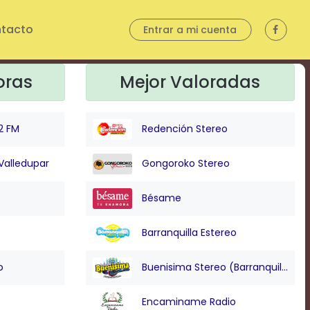
tacto
Entrar a mi cuenta
oras
Mejor Valoradas
2 FM
Redención Stereo
Valledupar
Gongoroko Stereo
Bésame
Barranquilla Estereo
o
Buenisima Stereo (Barranquilla)
Encaminame Radio