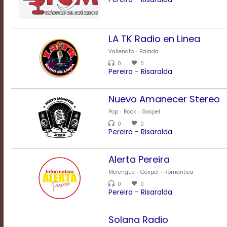
Transparency
LA TK Radio en Linea
Background
Vallenato
Balada
Color
0
0
Pereira
-
Risaralda
Transparency
Nuevo Amanecer Stereo
Pop
Rock
Gospel
0
0
Window
Pereira
-
Risaralda
Color
Alerta Pereira
Merengue
Gospel
Romantica
Transparency
0
0
Pereira
-
Risaralda
Font
Solana Radio
Size