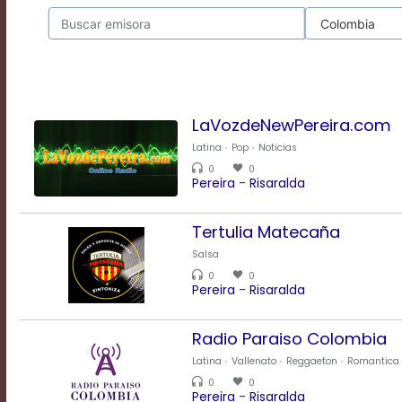
Rate
1
Chapters
Chapters
descriptions
off
,
selected
LaVozdeNewPereira.com
Descriptions
Latina
Pop
Noticias
subtitles
off
,
0
0
Pereira
-
Risaralda
selected
Subtitles
captions
Tertulia Matecaña
off
,
Salsa
selected
Captions
0
0
Pereira
-
Risaralda
Audio
Track
Fullscreen
Radio Paraiso Colombia
This
Latina
Vallenato
Reggaeton
Romantica
is
0
0
Pereira
-
Risaralda