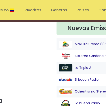
es co
Favoritos
Generos
Paises
Con
Nuevas Emis
Makuira Stereo 88.
Sistema Cardenal 
La Triple A
El bocon Radio
Calientisima Stere
a
La buena Radio