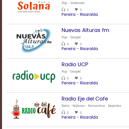
Pop
Vallenato
0
0
Text
Pereira
-
Risaralda
Edge
Style
Nuevas Alturas fm
Pop
Gospel
Font
0
0
Pereira
-
Risaralda
Family
Radio UCP
Defaults
Pop
Gospel
Done
0
0
Pereira
-
Risaralda
Radio Eje del Cafe
Retro
Noticias
Romantica
Deportes
0
0
Pereira
-
Risaralda