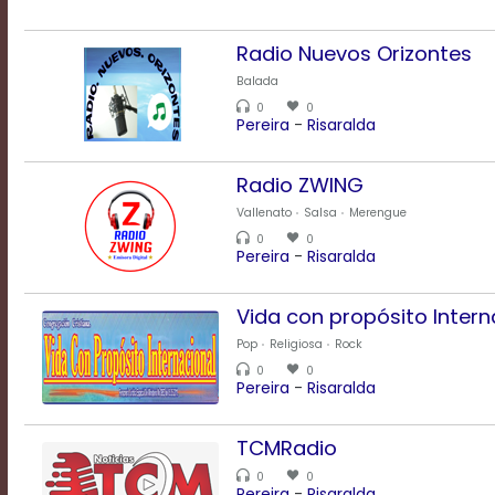
a
modal
Radio Nuevos Orizontes
window.
Balada
Captions
0
0
Pereira
-
Risaralda
Settings
Dialog
Beginning
Radio ZWING
of
Vallenato
Salsa
Merengue
dialog
window.
0
0
Pereira
-
Risaralda
Escape
will
cancel
Vida con propósito Intern
and
Pop
Religiosa
Rock
close
the
0
0
Pereira
-
Risaralda
window.
Text
TCMRadio
Color
0
0
Pereira
-
Risaralda