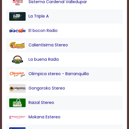
Sistema Cardenal Valledupar
modal
window.
Captions
La Triple A
Settings
Dialog
El bocon Radio
Beginning
of
dialog
Calientisima Stereo
window.
Escape
La buena Radio
will
cancel
and
Olimpica stereo - Barranquilla
close
the
Gongoroko Stereo
window.
Text
Raizal Stereo
Color
Mokana Estereo
Transparency