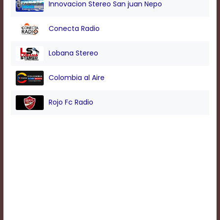
Innovacion Stereo San juan Nepo
Background
Conecta Radio
Color
Lobana Stereo
Transparency
Colombia al Aire
Window
Rojo Fc Radio
Color
Transparency
Font
Size