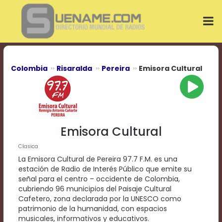
Play
Video
Play
Mute
Current
Time
0:00
Colombia
Risaralda
Pereira
Emisora Cultural
/
Duration
Time
0:00
Loaded
:
0%
Emisora Cultural
Progress
:
0%
Clasica
Stream
La Emisora Cultural de Pereira 97.7 F.M. es una
Type
LIVE
estación de Radio de Interés Público que emite su
Remaining
señal para el centro – occidente de Colombia,
Time
cubriendo 96 municipios del Paisaje Cultural
-0:00
Cafetero, zona declarada por la UNESCO como
patrimonio de la humanidad, con espacios
Playback
musicales, informativos y educativos.