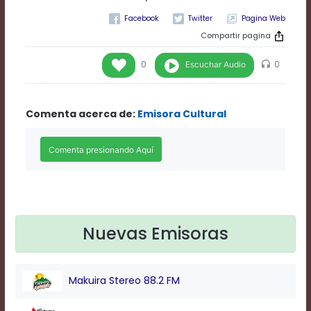
Rate
Pagina Web
1
Chapters
Compartir pagina
Chapters
descriptions
Escuchar Audio
0
0
off
,
selected
Descriptions
Comenta acerca de:
Emisora Cultural
subtitles
off
,
selected
Subtitles
captions
off
,
selected
Captions
Audio
Nuevas Emisoras
Track
Fullscreen
This
Makuira Stereo 88.2 FM
is
a