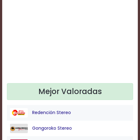
Text
Edge
Style
Font
Family
Defaults
Done
Mejor Valoradas
Redención Stereo
Gongoroko Stereo