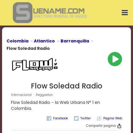
Play
Video
Play
Mute
Current
Time
0:00
Colombia
Atlantico
Barranquilla
/
Flow Soledad Radio
Duration
Time
0:00
Loaded
:
0%
Progress
:
Flow Soledad Radio
0%
Stream
Internacional
Reggaeton
Type
LIVE
Flow Soledad Radio - la Web Urbana N° 1 en
Remaining
Colombia.
Time
-0:00
Pagina Web
Compartir pagina
Playback