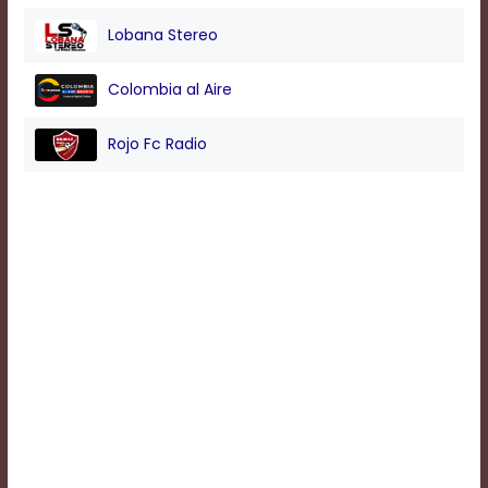
Lobana Stereo
Background
Color
Colombia al Aire
Rojo Fc Radio
Transparency
Window
Color
Transparency
Font
Size