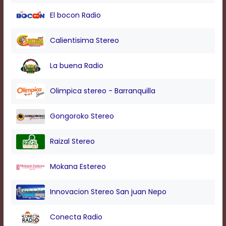
modal
El bocon Radio
window.
Captions
Settings
Calientisima Stereo
Dialog
Beginning
La buena Radio
of
dialog
window.
Olimpica stereo - Barranquilla
Escape
will
Gongoroko Stereo
cancel
and
close
Raizal Stereo
the
window.
Mokana Estereo
Text
Color
Innovacion Stereo San juan Nepo
Transparency
Conecta Radio