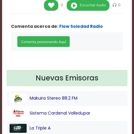
Rate
Escuchar Audio
0
0
1
Chapters
Chapters
Comenta acerca de:
Flow Soledad Radio
descriptions
off
,
selected
Descriptions
subtitles
off
,
selected
Subtitles
captions
Nuevas Emisoras
off
,
selected
Captions
Makuira Stereo 88.2 FM
Audio
Track
Fullscreen
Sistema Cardenal Valledupar
This
is
La Triple A
a