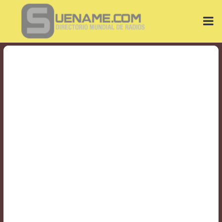
Play
Video
Play
Mute
Current
Time
0:00
/
Duration
Time
0:00
Loaded
:
0%
Progress
:
0%
Stream
Type
LIVE
Remaining
Time
-0:00
Playback