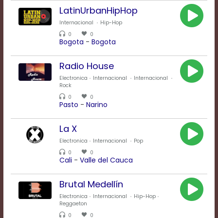
modal
LatinUrbanHipHop
window.
Internacional
Hip-Hop
Captions
Settings
0
0
Bogota
-
Bogota
Dialog
Beginning
of
Radio House
dialog
Electronica
Internacional
Internacional
window.
Rock
Escape
0
0
will
Pasto
-
Narino
cancel
and
La X
close
the
Electronica
Internacional
Pop
window.
0
0
Cali
-
Valle del Cauca
Text
Color
Brutal Medellín
Electronica
Internacional
Hip-Hop
Reggaeton
Transparency
0
0