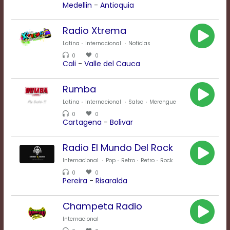
Medellin
-
Antioquia
Background
Radio Xtrema
Color
Latina
Internacional
Noticias
0
0
Cali
-
Valle del Cauca
Transparency
Rumba
Latina
Internacional
Salsa
Merengue
Window
0
0
Cartagena
-
Bolivar
Color
Radio El Mundo Del Rock
Transparency
Internacional
Pop
Retro
Retro
Rock
0
0
Pereira
-
Risaralda
Font
Size
Champeta Radio
Internacional