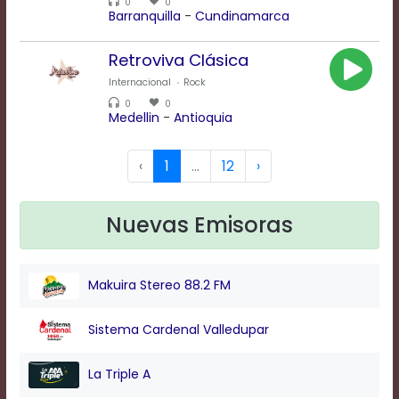
Text
0
0
Barranquilla
-
Cundinamarca
Edge
Style
Retroviva Clásica
Internacional
Rock
Font
0
0
Family
Medellin
-
Antioquia
‹
1
...
12
›
Defaults
Done
Nuevas Emisoras
Makuira Stereo 88.2 FM
Sistema Cardenal Valledupar
La Triple A