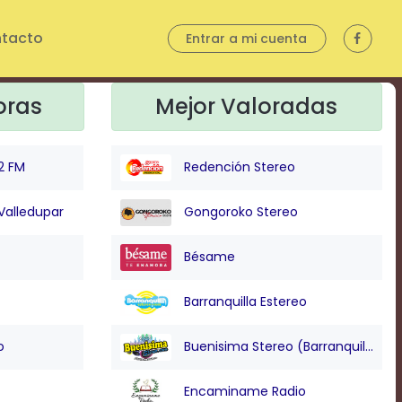
tacto
Entrar a mi cuenta
oras
Mejor Valoradas
2 FM
Redención Stereo
Valledupar
Gongoroko Stereo
Bésame
Barranquilla Estereo
o
Buenisima Stereo (Barranquilla)
Encaminame Radio