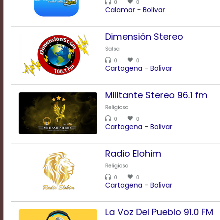
0
0
a
Calamar
-
Bolivar
modal
window.
Dimensión Stereo
Captions
Salsa
Settings
0
0
Dialog
Cartagena
-
Bolivar
Beginning
of
Militante Stereo 96.1 fm
dialog
window.
Religiosa
Escape
0
0
will
Cartagena
-
Bolivar
cancel
and
Radio Elohim
close
the
Religiosa
window.
0
0
Text
Cartagena
-
Bolivar
Color
La Voz Del Pueblo 91.0 FM