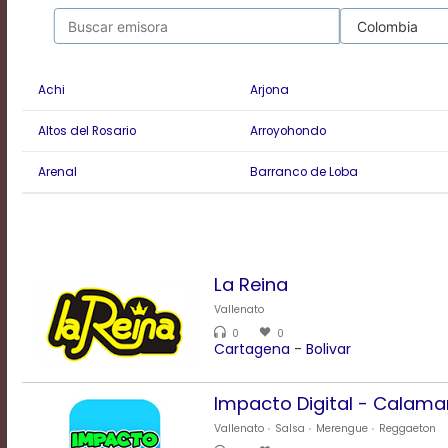
Rate
1
Chapters
Chapters
descriptions
Achi
Arjona
off
,
selected
Altos del Rosario
Arroyohondo
Descriptions
subtitles
Arenal
Barranco de Loba
off
,
selected
Subtitles
captions
off
,
La Reina
selected
Captions
Vallenato
Audio
0
0
Cartagena
-
Bolivar
Track
Fullscreen
This
Impacto Digital - Calama
is
Vallenato
Salsa
Merengue
Reggaeton