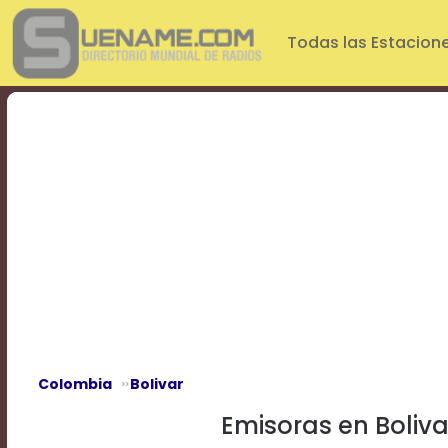
Play
Video
Todas las Estacion
Play
Mute
Current
Time
0:00
/
Duration
Time
0:00
Loaded
:
0%
Progress
:
0%
Stream
Type
LIVE
Remaining
Time
Colombia
Bolivar
-0:00
Emisoras en Boliva
Playback