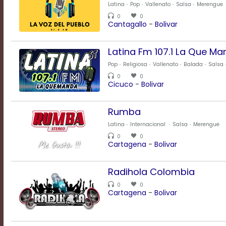
Latina
Pop
Vallenato
Salsa
Merengue
Transparency
0
0
Cantagallo
-
Bolivar
Background
Latina Fm 107.1 La Que M
Color
Pop
Religiosa
Vallenato
Balada
Salsa
0
0
Cicuco
-
Bolivar
Transparency
Rumba
Latina
Internacional
Salsa
Merengue
Window
0
0
Color
Cartagena
-
Bolivar
Radihola Colombia
Transparency
0
0
Cartagena
-
Bolivar
Font
Size