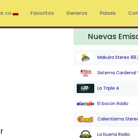
es co
Favoritos
Generos
Paises
Con
Nuevas Emis
Makuira Stereo 88.
Sistema Cardenal 
La Triple A
El bocon Radio
Calientisima Stere
r
La buena Radio