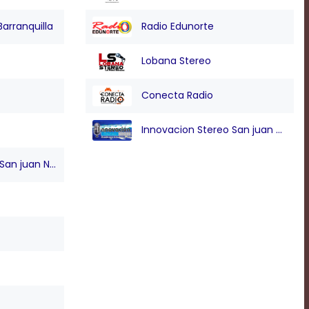
Barranquilla
Radio Edunorte
Lobana Stereo
l Carmen de Bolivar
Hatillo de Loba
Marga
l Guamo
Magangue
Maria
Conecta Radio
l Penon
Mahates
Momp
Innovacion Stereo San juan Nepo
n juan Nepo