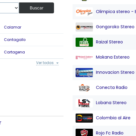
Buscar
Olimpica stereo - 
Gongoroko Stereo
Calamar
Cicuco
E
Cantagallo
Clemencia
E
Raizal Stereo
Cartagena
Cordoba
E
Mokana Estereo
Ver todas
Innovacion Stereo Sa
Conecta Radio
Lobana Stereo
Colombia al Aire
r
Rojo Fc Radio