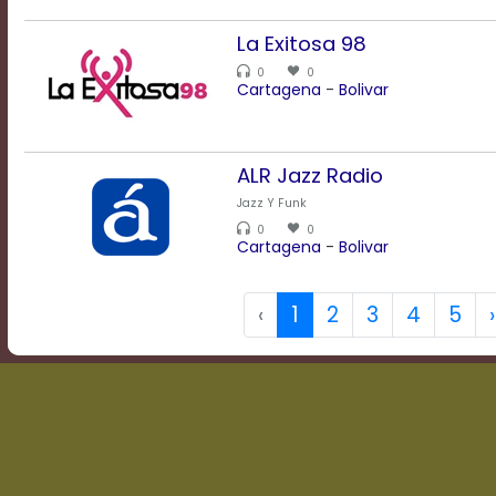
La Exitosa 98
0
0
Cartagena
-
Bolivar
ALR Jazz Radio
Jazz Y Funk
0
0
Cartagena
-
Bolivar
‹
1
2
3
4
5
›