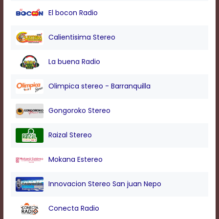
modal
El bocon Radio
window.
Captions
Settings
Calientisima Stereo
Dialog
Beginning
La buena Radio
of
dialog
window.
Olimpica stereo - Barranquilla
Escape
will
Gongoroko Stereo
cancel
and
close
Raizal Stereo
the
window.
Mokana Estereo
Text
Color
Innovacion Stereo San juan Nepo
Conecta Radio
Transparency