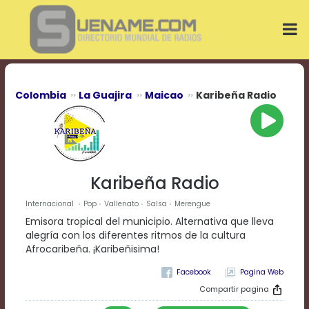
Play
Video
Play
Mute
Current
Time
0:00
Colombia
La Guajira
Maicao
Karibeña Radio
/
Duration
Time
0:00
Loaded
:
0%
Karibeña Radio
Progress
:
0%
Internacional
Pop
Vallenato
Salsa
Merengue
Stream
Emisora tropical del municipio. Alternativa que lleva
Type
LIVE
alegría con los diferentes ritmos de la cultura
Remaining
Afrocaribeña. ¡Karibeñisima!
Time
Pagina Web
-0:00
Compartir pagina
Playback