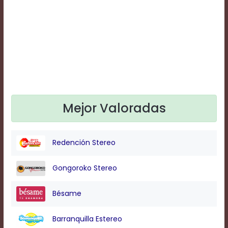
Text
Edge
Style
Font
Family
Defaults
Mejor Valoradas
Done
Redención Stereo
Gongoroko Stereo
Bésame
Barranquilla Estereo