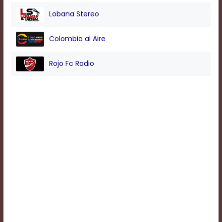
Lobana Stereo
Background
Colombia al Aire
Color
Rojo Fc Radio
Transparency
Window
Color
Transparency
Font
Size