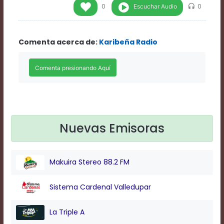
Rate
Escuchar Audio
0
0
1
Chapters
Chapters
Comenta acerca de:
Karibeña Radio
descriptions
off
,
selected
Descriptions
subtitles
off
,
selected
Subtitles
captions
Nuevas Emisoras
off
,
selected
Captions
Makuira Stereo 88.2 FM
Audio
Track
Fullscreen
Sistema Cardenal Valledupar
This
is
La Triple A
a