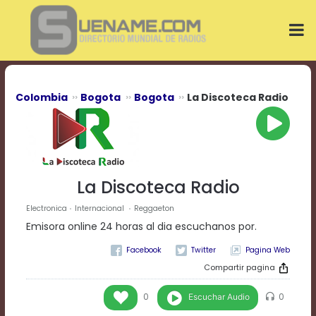
Play
Video
Play
Mute
Current
Time
0:00
Colombia
Bogota
Bogota
La Discoteca Radio
/
Duration
Time
0:00
Loaded
:
0%
La Discoteca Radio
Progress
:
0%
Electronica
Internacional
Reggaeton
Stream
Emisora online 24 horas al dia escuchanos por.
Type
LIVE
Pagina Web
Remaining
Time
Compartir pagina
-0:00
Escuchar Audio
0
0
Playback