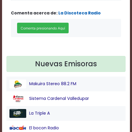
Rate
1
Comenta acerca de:
La Discoteca Radio
Chapters
Chapters
descriptions
off
,
selected
Descriptions
subtitles
off
,
selected
Nuevas Emisoras
Subtitles
captions
off
,
Makuira Stereo 88.2 FM
selected
Captions
Audio
Sistema Cardenal Valledupar
Track
Fullscreen
La Triple A
This
is
El bocon Radio
a