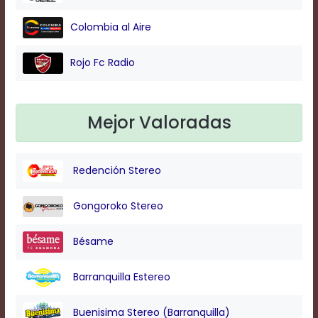
Colombia al Aire
Background
Color
Rojo Fc Radio
Transparency
Mejor Valoradas
Window
Redención Stereo
Color
Gongoroko Stereo
Transparency
Bésame
Font
Size
Barranquilla Estereo
Buenisima Stereo (Barranquilla)