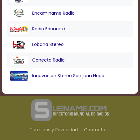
Text
Edge
Encaminame Radio
Style
Radio Edunorte
Font
Family
Lobana Stereo
Conecta Radio
Defaults
Done
Innovacion Stereo San juan Nepo
Terminos y Privacidad
Contacto