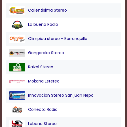
modal
window.
Calientisima Stereo
Captions
Settings
La buena Radio
Dialog
Beginning
of
Olimpica stereo - Barranquilla
dialog
window.
Gongoroko Stereo
Escape
will
cancel
Raizal Stereo
and
close
Mokana Estereo
the
window.
Text
Innovacion Stereo San juan Nepo
Color
Conecta Radio
Transparency
Lobana Stereo