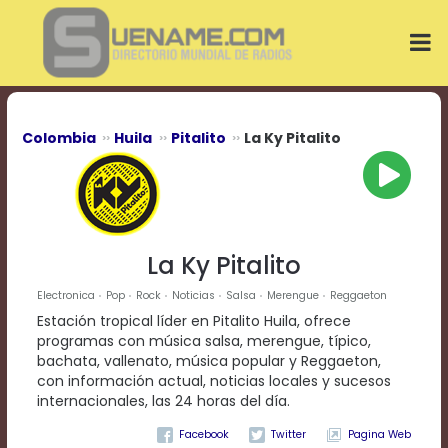
Play
Video
Play
Mute
Current
Time
0:00
Colombia
Huila
Pitalito
La Ky Pitalito
/
Duration
Time
0:00
Loaded
:
0%
La Ky Pitalito
Progress
:
0%
Electronica
Pop
Rock
Noticias
Salsa
Merengue
Reggaeton
Stream
Estación tropical líder en Pitalito Huila, ofrece
Type
LIVE
programas con música salsa, merengue, típico,
Remaining
bachata, vallenato, música popular y Reggaeton,
Time
con información actual, noticias locales y sucesos
-0:00
internacionales, las 24 horas del día.
Pagina Web
Playback