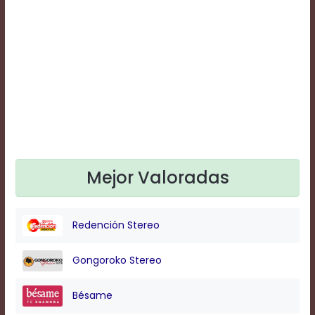
Text
Edge
Style
Font
Family
Defaults
Done
Mejor Valoradas
Redención Stereo
Gongoroko Stereo
Bésame