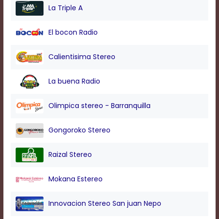
modal
La Triple A
window.
Captions
El bocon Radio
Settings
Dialog
Beginning
Calientisima Stereo
of
dialog
La buena Radio
window.
Escape
will
Olimpica stereo - Barranquilla
cancel
and
Gongoroko Stereo
close
the
window.
Raizal Stereo
Text
Color
Mokana Estereo
Innovacion Stereo San juan Nepo
Transparency