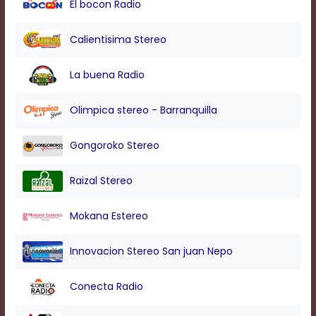
El bocon Radio
modal
window.
Captions
Calientisima Stereo
Settings
Dialog
La buena Radio
Beginning
of
dialog
Olimpica stereo - Barranquilla
window.
Escape
Gongoroko Stereo
will
cancel
and
Raizal Stereo
close
the
Mokana Estereo
window.
Text
Innovacion Stereo San juan Nepo
Color
Conecta Radio
Transparency