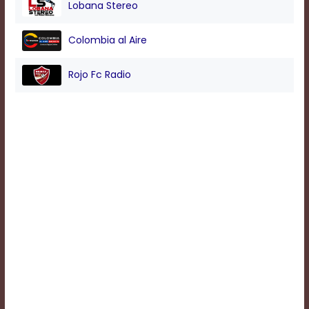
Lobana Stereo
Background
Colombia al Aire
Color
Rojo Fc Radio
Transparency
Window
Color
Transparency
Font
Size