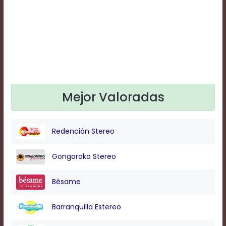
Text
Edge
Style
Font
Family
Mejor Valoradas
Defaults
Done
Redención Stereo
Gongoroko Stereo
Bésame
Barranquilla Estereo