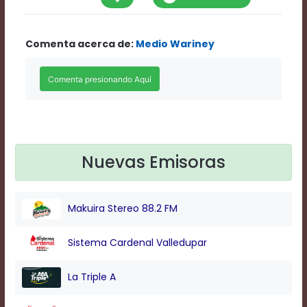
Rate
1
Chapters
Comenta acerca de:
Medio Wariney
Chapters
descriptions
off
,
selected
Descriptions
subtitles
off
,
selected
Subtitles
Nuevas Emisoras
captions
off
,
selected
Makuira Stereo 88.2 FM
Captions
Audio
Track
Sistema Cardenal Valledupar
Fullscreen
This
La Triple A
is
a