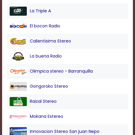
modal
window.
La Triple A
Captions
Settings
El bocon Radio
Dialog
Beginning
of
Calientisima Stereo
dialog
window.
La buena Radio
Escape
will
cancel
Olimpica stereo - Barranquilla
and
close
Gongoroko Stereo
the
window.
Text
Raizal Stereo
Color
Mokana Estereo
Transparency
Innovacion Stereo San juan Nepo