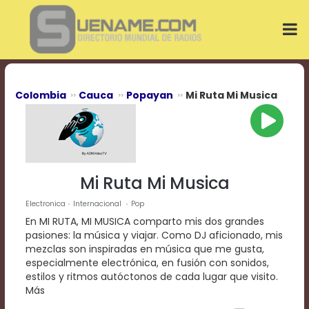
Play
Video
Play
Mute
Current
Time
0:00
Colombia
Cauca
Popayan
Mi Ruta Mi Musica
/
Duration
Time
0:00
Loaded
:
0%
Mi Ruta Mi Musica
Progress
:
0%
Electronica
Internacional
Pop
Stream
En MI RUTA, MI MUSICA comparto mis dos grandes
Type
LIVE
pasiones: la música y viajar. Como DJ aficionado, mis
Remaining
mezclas son inspiradas en música que me gusta,
Time
especialmente electrónica, en fusión con sonidos,
-0:00
estilos y ritmos autóctonos de cada lugar que visito.
Más
Playback