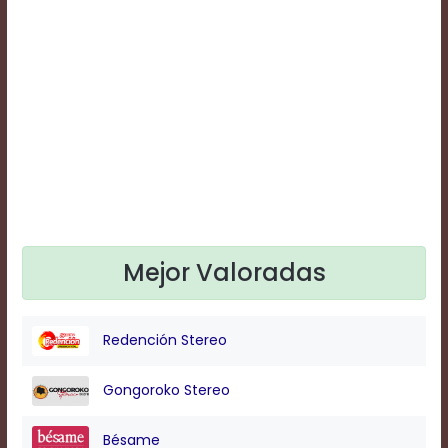
Text
Edge
Style
Font
Family
Defaults
Done
Mejor Valoradas
Redención Stereo
Gongoroko Stereo
Bésame