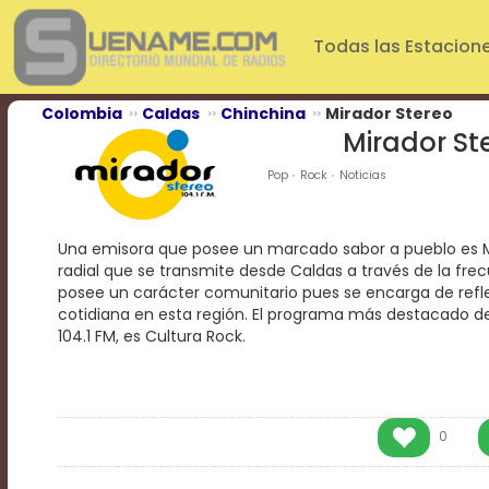
Play
Video
Todas las Estacion
Play
Mute
Current
Colombia
Caldas
Chinchina
Mirador Stereo
Time
Mirador St
0:00
/
Pop
Rock
Noticias
Duration
Time
0:00
Una emisora que posee un marcado sabor a pueblo es Mi
Loaded
:
radial que se transmite desde Caldas a través de la frecu
0%
posee un carácter comunitario pues se encarga de reflej
Progress
:
cotidiana en esta región. El programa más destacado de
0%
104.1 FM, es Cultura Rock.
Stream
Type
LIVE
Remaining
Time
-0:00
0
Playback