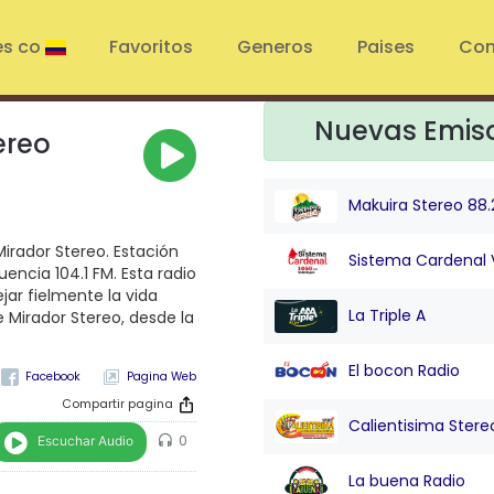
es co
Favoritos
Generos
Paises
Con
Nuevas Emis
ereo
Makuira Stereo 88.
rador Stereo. Estación
Sistema Cardenal 
encia 104.1 FM. Esta radio
ar fielmente la vida
La Triple A
 Mirador Stereo, desde la
El bocon Radio
Pagina Web
Compartir pagina
Calientisima Stere
Escuchar Audio
0
La buena Radio