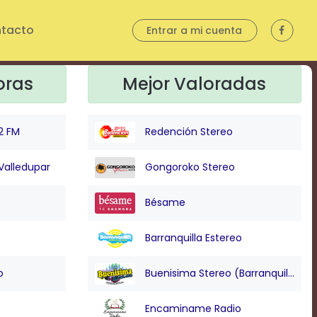
tacto
Entrar a mi cuenta
oras
Mejor Valoradas
2 FM
Redención Stereo
Valledupar
Gongoroko Stereo
Bésame
Barranquilla Estereo
o
Buenisima Stereo (Barranquilla)
Encaminame Radio