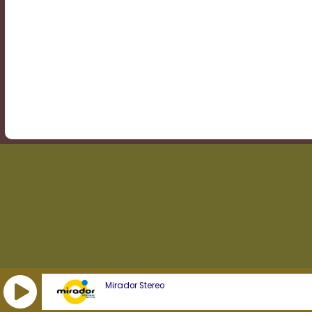
Transparency
Background
Color
Transparency
Window
Color
Transparency
Mirador Stereo
Font
Size