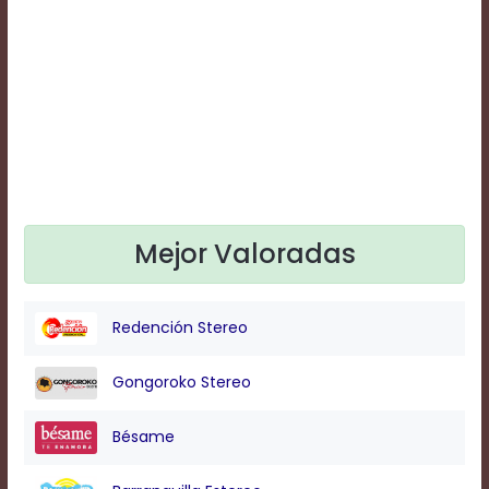
Text
Edge
Style
Font
Family
Defaults
Done
Mejor Valoradas
Redención Stereo
Gongoroko Stereo
Bésame