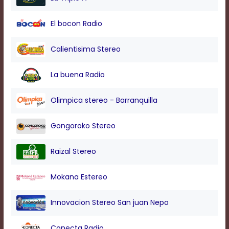
modal
window.
El bocon Radio
Captions
Settings
Dialog
Calientisima Stereo
Beginning
of
La buena Radio
dialog
window.
Escape
Olimpica stereo - Barranquilla
will
cancel
Gongoroko Stereo
and
close
the
Raizal Stereo
window.
Text
Mokana Estereo
Color
Innovacion Stereo San juan Nepo
Transparency
Conecta Radio