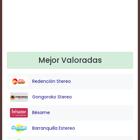
Text
Edge
Style
Font
Family
Mejor Valoradas
Defaults
Done
Redención Stereo
Gongoroko Stereo
Bésame
Barranquilla Estereo