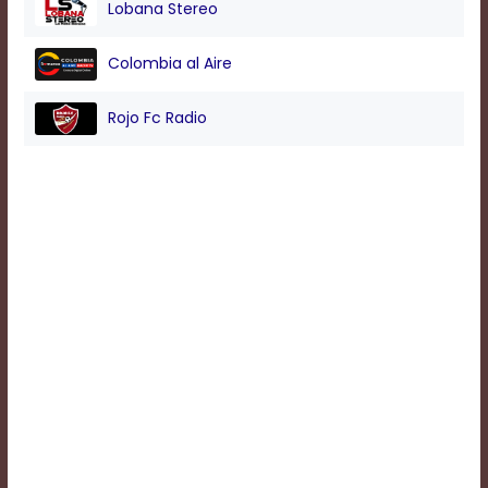
Lobana Stereo
Background
Colombia al Aire
Color
Rojo Fc Radio
Transparency
Window
Color
Transparency
Font
Size