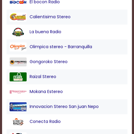
El bocon Radio
modal
window.
Captions
Calientisima Stereo
Settings
Dialog
La buena Radio
Beginning
of
dialog
Olimpica stereo - Barranquilla
window.
Escape
Gongoroko Stereo
will
cancel
and
Raizal Stereo
close
the
Mokana Estereo
window.
Text
Innovacion Stereo San juan Nepo
Color
Conecta Radio
Transparency