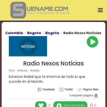
Play
Video
Play
Mute
Current
Time
0:00
Colombia
Bogota
Bogota
Radio Nexos Noticias
/
Duration
Time
0:00
Loaded
:
0%
Radio Nexos Noticias
Progress
:
0%
Rock
Noticias
Balada
Stream
Estacion Radial que te informa de todo lo que
Type
LIVE
sucede en el Mundo.
Remaining
Pagina Web
Time
-0:00
Compartir pagina
Playback
Escuchar Audio
0
0