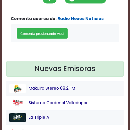
Rate
1
Chapters
Comenta acerca de:
Radio Nexos Noticias
Chapters
descriptions
off
,
selected
Descriptions
subtitles
off
,
selected
Subtitles
Nuevas Emisoras
captions
off
,
selected
Makuira Stereo 88.2 FM
Captions
Audio
Track
Sistema Cardenal Valledupar
Fullscreen
This
La Triple A
is
a