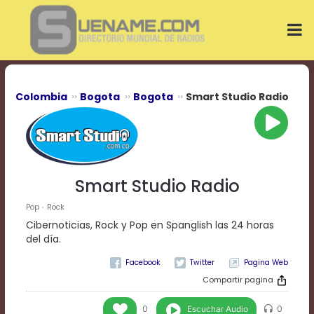
Play
Video
Play
Mute
Current
Time
0:00
Colombia
Bogota
Bogota
Smart Studio Radio
/
Duration
Time
0:00
Loaded
:
0%
Smart Studio Radio
Progress
:
0%
Pop
Rock
Stream
Cibernoticias, Rock y Pop en Spanglish las 24 horas
Type
LIVE
del día.
Remaining
Pagina Web
Time
-0:00
Compartir pagina
Playback
Escuchar Audio
0
0