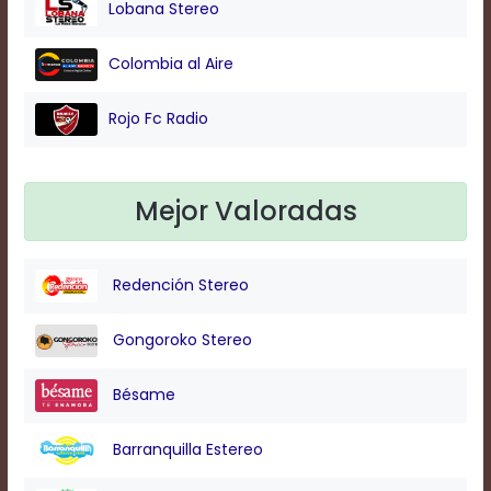
Lobana Stereo
Background
Colombia al Aire
Color
Rojo Fc Radio
Transparency
Mejor Valoradas
Window
Color
Redención Stereo
Transparency
Gongoroko Stereo
Bésame
Font
Size
Barranquilla Estereo