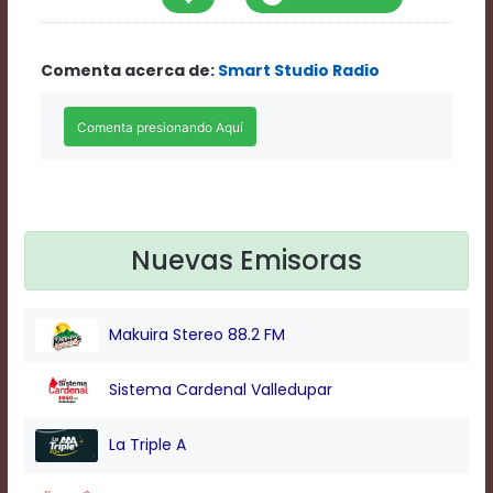
Rate
1
Chapters
Comenta acerca de:
Smart Studio Radio
Chapters
descriptions
off
,
selected
Descriptions
subtitles
off
,
selected
Subtitles
Nuevas Emisoras
captions
off
,
selected
Makuira Stereo 88.2 FM
Captions
Audio
Track
Sistema Cardenal Valledupar
Fullscreen
This
La Triple A
is
a