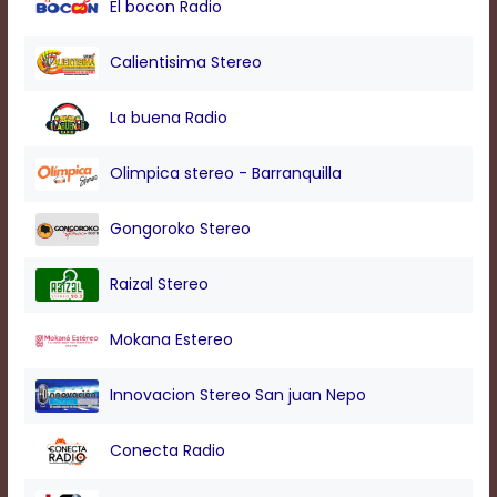
El bocon Radio
modal
window.
Captions
Calientisima Stereo
Settings
Dialog
La buena Radio
Beginning
of
dialog
Olimpica stereo - Barranquilla
window.
Escape
Gongoroko Stereo
will
cancel
and
Raizal Stereo
close
the
Mokana Estereo
window.
Text
Innovacion Stereo San juan Nepo
Color
Conecta Radio
Transparency