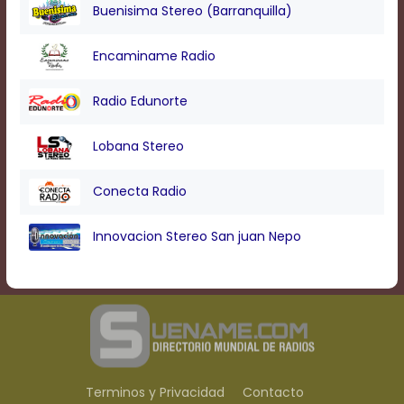
Text
Buenisima Stereo (Barranquilla)
Edge
Style
Encaminame Radio
Font
Radio Edunorte
Family
Lobana Stereo
Defaults
Conecta Radio
Done
Innovacion Stereo San juan Nepo
Terminos y Privacidad
Contacto